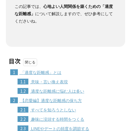
この記事では、
心地よい人間関係を築くための「適度
な距離感」
について解説しますので、ぜひ参考にして
くださいね。
目次
1
「適度な距離感」とは
1.1
意味・言い換え表現
1.2
適度な距離感に悩む人は多い
2
【恋愛編】適度な距離感の保ち方
2.1
すべてを知ろうとしない
2.2
趣味に没頭する時間をつくる
2.3
LINEやデートの頻度を調節する