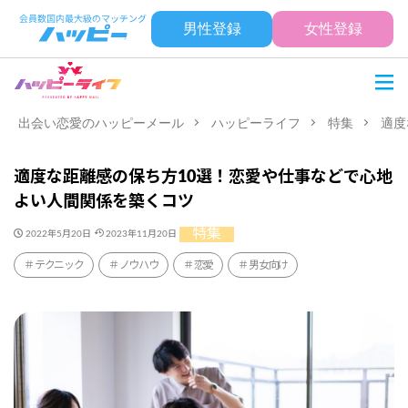
男性登録
女性登録
出会い恋愛のハッピーメール
ハッピーライフ
特集
適度
適度な距離感の保ち方10選！恋愛や仕事などで心地
よい人間関係を築くコツ
特集
2022年5月20日
2023年11月20日
テクニック
ノウハウ
恋愛
男女向け