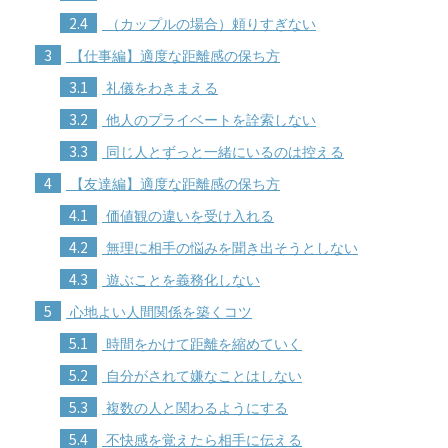
2.4
（カップルの場合）頼りすぎない
3
【仕事編】適度な距離感の保ち方
3.1
礼儀をわきまえる
3.2
他人のプライベートを詮索しない
3.3
同じ人とずっと一緒にいるのは控える
4
【友達編】適度な距離感の保ち方
4.1
価値観の違いを受け入れる
4.2
無理に相手の悩みを聞き出そうとしない
4.3
遊ぶことを義務化しない
5
心地よい人間関係を築くコツ
5.1
時間をかけて距離を縮めていく
5.2
自分がされて嫌なことはしない
5.3
複数の人と関わるようにする
5.4
不快感を覚えたら相手に伝える