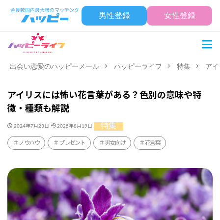
男性登録
女性登録
出会い恋愛のハッピーメール
ハッピーライフ
特集
アイ
アイリスには怖い花言葉がある？色別の意味や特
徴・種類も解説
特集
2024年7月23日
2025年8月19日
ノウハウ
プレゼント
男女向け
花言葉