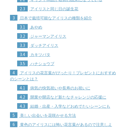
2.3
アイリスと同じ日の誕生花
3
日本で栽培可能なアイリスの種類を紹介
3.1
あやめ
3.2
ジャーマンアイリス
3.3
ダッチアイリス
3.4
カキツバタ
3.5
ハナショウブ
4
アイリスの花言葉がぴったり！プレゼントにおすすめ
のシーンとは？
4.1
病気の快気祝いや長寿のお祝いに
4.2
開業や開店など新たなチャレンジの応援に
4.3
結婚・出産・入学などおめでたいシーンにも
5
美しい出会いを花咲かせる方法
6
黄色のアイリスには怖い花言葉があるので注意しよ