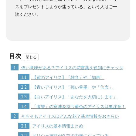
スをプレゼントしようか迷っている」という人はご一
読ください。
目次
1
怖い意味がある？アイリスの花言葉を色別にチェック
1.1
【紫のアイリス】「雄弁」や「知恵」
1.2
【青いアイリス】「強い希望」や「信念」
1.3
【白いアイリス】「あなたを大切にします」
1.4
「復讐」の意味を持つ黄色のアイリスは要注意！
2
そもそもアイリスはどんな花？基本情報をおさらい
2.1
アイリスの基本情報まとめ
2.2
ギリシャ神話が名前の由来になっている