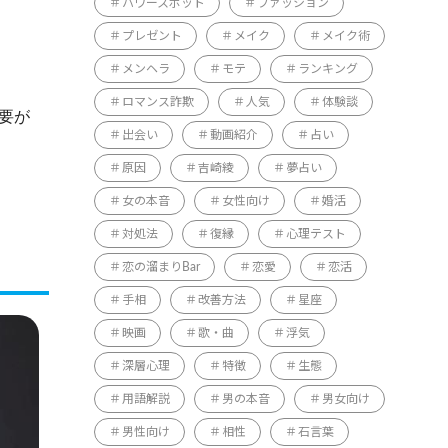
パワースポット
ファッション
プレゼント
メイク
メイク術
メンヘラ
モテ
ランキング
ロマンス詐欺
人気
体験談
要が
出会い
動画紹介
占い
原因
吉崎綾
夢占い
女の本音
女性向け
婚活
対処法
復縁
心理テスト
恋の溜まりBar
恋愛
恋活
手相
改善方法
星座
映画
歌・曲
浮気
深層心理
特徴
生態
用語解説
男の本音
男女向け
男性向け
相性
石言葉