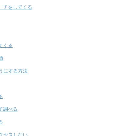
ーチをしてくる
てくる
徴
うにする方法
る
て調べる
る
クセスしない