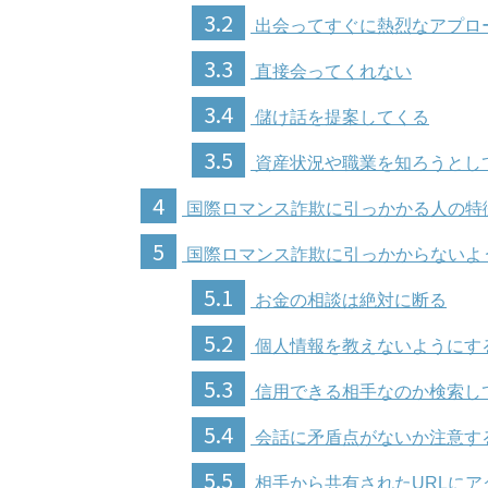
3.2
出会ってすぐに熱烈なアプロ
3.3
直接会ってくれない
3.4
儲け話を提案してくる
3.5
資産状況や職業を知ろうとし
4
国際ロマンス詐欺に引っかかる人の特
5
国際ロマンス詐欺に引っかからないよ
5.1
お金の相談は絶対に断る
5.2
個人情報を教えないようにす
5.3
信用できる相手なのか検索し
5.4
会話に矛盾点がないか注意す
5.5
相手から共有されたURLにア