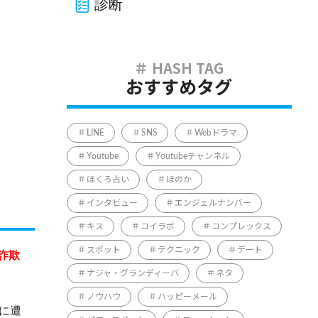
診断
おすすめタグ
LINE
SNS
Webドラマ
Youtube
Youtubeチャンネル
ほくろ占い
ほのか
インタビュー
エンジェルナンバー
キス
コイラボ
コンプレックス
スポット
テクニック
デート
詐欺
ナジャ・グランディーバ
ネタ
ノウハウ
ハッピーメール
に遭