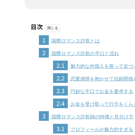
目次
1
国際ロマンス詐欺とは
2
国際ロマンス詐欺の手口と流れ
2.1
魅力的な外国人を装って近づ
2.2
恋愛感情を抱かせて信頼関係
2.3
巧妙な手口でお金を要求する
2.4
お金を受け取って行方をくら
3
国際ロマンス詐欺師の特徴と見分け方
3.1
プロフィールが魅力的すぎる