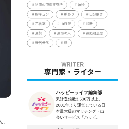
秘密の恋愛研究所
結婚
胸キュン
脈あり
自分磨き
花言葉
血液型
診断
運勢
運命の人
遠距離恋愛
野呂佳代
顔
専門家・ライター
ハッピーライフ編集部
累計登録数3,500万以上、
2001年より運営している日
本最大級のマッチング・出
会いサービス「ハッピ...
ん。