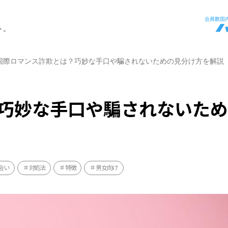
ト。
国際ロマンス詐欺とは？巧妙な手口や騙されないための見分け方を解説
巧妙な手口や騙されないた
会い
対処法
特徴
男女向け