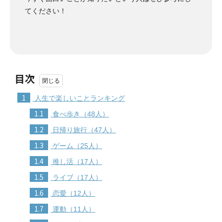
てください！
目次
1
人生で楽しいことランキング
1.1
食べ歩き（48人）
1.2
日帰り旅行（47人）
1.3
ゲーム（25人）
1.4
推し活（17人）
1.5
ライブ（17人）
1.6
恋愛（12人）
1.7
運動（11人）