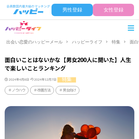
男性登録
女性登録
出会い恋愛のハッピーメール
ハッピーライフ
特集
面白
面白いことはないかな【男女200人に聞いた】人生
で楽しいことランキング
特集
2024年4月8日
2024年12月7日
ノウハウ
改善方法
男女向け