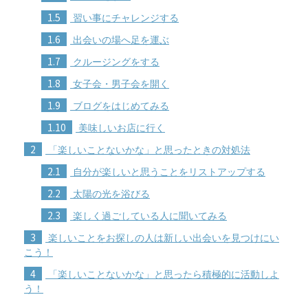
1.5
習い事にチャレンジする
1.6
出会いの場へ足を運ぶ
1.7
クルージングをする
1.8
女子会・男子会を開く
1.9
ブログをはじめてみる
1.10
美味しいお店に行く
2
「楽しいことないかな」と思ったときの対処法
2.1
自分が楽しいと思うことをリストアップする
2.2
太陽の光を浴びる
2.3
楽しく過ごしている人に聞いてみる
3
楽しいことをお探しの人は新しい出会いを見つけにい
こう！
4
「楽しいことないかな」と思ったら積極的に活動しよ
う！