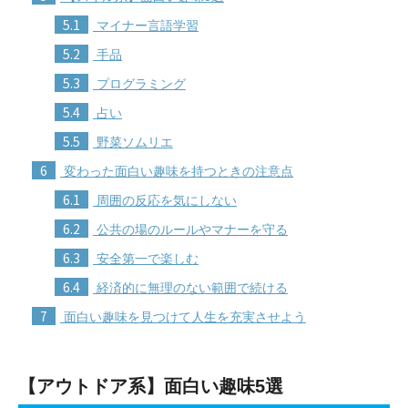
5.1
マイナー言語学習
5.2
手品
5.3
プログラミング
5.4
占い
5.5
野菜ソムリエ
6
変わった面白い趣味を持つときの注意点
6.1
周囲の反応を気にしない
6.2
公共の場のルールやマナーを守る
6.3
安全第一で楽しむ
6.4
経済的に無理のない範囲で続ける
7
面白い趣味を見つけて人生を充実させよう
【アウトドア系】面白い趣味5選