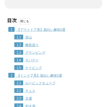
目次
1
【アウトドア系】面白い趣味5選
1.1
登山
1.2
離島巡り
1.3
グランピング
1.4
サバゲー
1.5
ケイビング
2
【インドア系】面白い趣味5選
2.1
ルービックキューブ
2.2
チェス
2.3
文通
2.4
利き酒