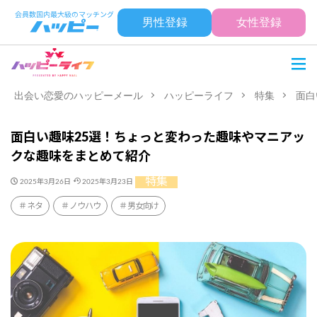
男性登録
女性登録
出会い恋愛のハッピーメール
ハッピーライフ
特集
面白
面白い趣味25選！ちょっと変わった趣味やマニアッ
クな趣味をまとめて紹介
特集
2025年3月26日
2025年3月23日
ネタ
ノウハウ
男女向け