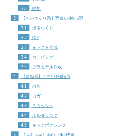
2.5
瞑想
3
【ものづくり系】面白い趣味5選
3.1
燻製づくり
3.2
DIY
3.3
イラスト作成
3.4
カービング
3.5
プラモデル作成
4
【運動系】面白い趣味5選
4.1
散歩
4.2
ヨガ
4.3
スカッシュ
4.4
ボルダリング
4.5
キックボクシング
5
【スキル系】面白い趣味5選