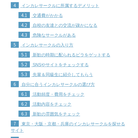
4
インカレサークルに所属するデメリット
4.1
交通費がかかる
4.2
自校の友達との交流が疎かになる
4.3
危険なサークルがある
5
インカレサークルの入り方
5.1
新歓の時期に配られるビラをゲットする
5.2
SNSやサイトをチェックする
5.3
先輩＆同級生に紹介してもらう
6
自分に合うインカレサークルの選び方
6.1
活動頻度・費用をチェック
6.2
活動内容をチェック
6.3
新歓の雰囲気をチェック
7
東京・大阪・京都・兵庫のインカレサークルを探せる
サイト