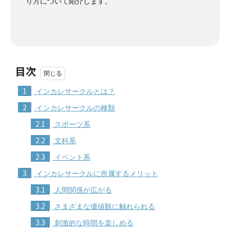
り方について紹介します。
目次
1
インカレサークルとは？
2
インカレサークルの種類
2.1
スポーツ系
2.2
文科系
2.3
イベント系
3
インカレサークルに所属するメリット
3.1
人間関係が広がる
3.2
さまざまな価値観に触れられる
3.3
刺激的な時間を楽しめる