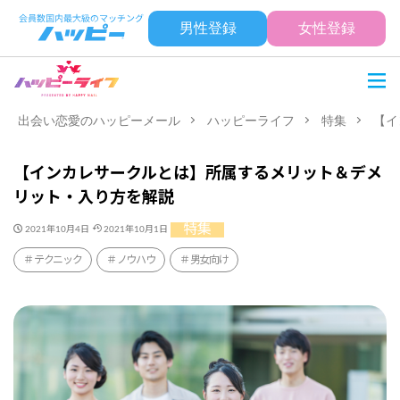
男性登録
女性登録
出会い恋愛のハッピーメール
ハッピーライフ
特集
【イ
【インカレサークルとは】所属するメリット＆デメ
リット・入り方を解説
特集
2021年10月4日
2021年10月1日
テクニック
ノウハウ
男女向け