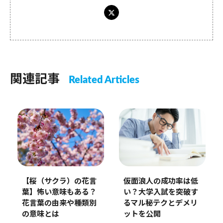
関連記事
Related Articles
【桜（サクラ）の花言
仮面浪人の成功率は低
葉】怖い意味もある？
い？大学入試を突破す
花言葉の由来や種類別
るマル秘テクとデメリ
の意味とは
ットを公開