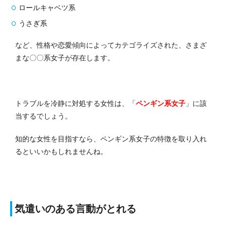
ロールキャベツ系
うさぎ系
など、性格や恋愛傾向によってカテゴライズされた、さまざ
まな〇〇系女子が存在します。
トラブルを冷静に対処する女性は、「
ペンギン系女子
」に該
当するでしょう。
知的な女性を目指すなら、ペンギン系女子の特徴を取り入れ
るといいかもしれませんね。
気遣いのある言動がとれる