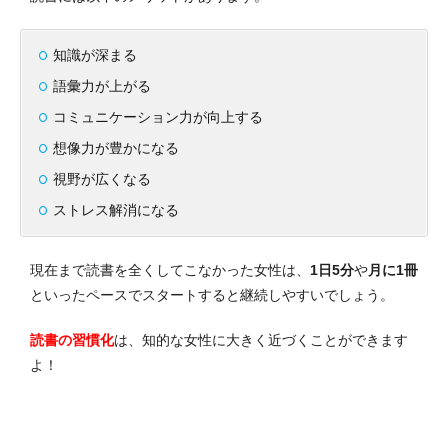
知識が深まる
語彙力が上がる
コミュニケーション力が向上する
想像力が豊かになる
視野が広くなる
ストレス解消になる
現在まで読書を全くしてこなかった女性は、
1日5分
や
月に1冊
といったペースでスタートすると継続しやすいでしょう。
読書の習慣化
は、知的な女性に大きく近づくことができます
よ！