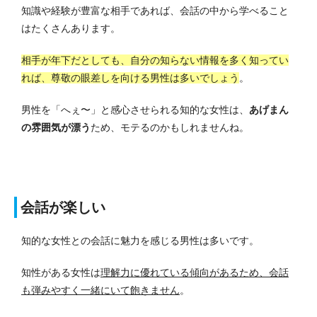
知識や経験が豊富な相手であれば、会話の中から学べること
はたくさんあります。
相手が年下だとしても、自分の知らない情報を多く知ってい
れば、尊敬の眼差しを向ける男性は多いでしょう
。
男性を「へぇ〜」と感心させられる知的な女性は、
あげまん
の雰囲気が漂う
ため、モテるのかもしれませんね。
会話が楽しい
知的な女性との会話に魅力を感じる男性は多いです。
知性がある女性は
理解力に優れている傾向があるため、会話
も弾みやすく一緒にいて飽きません
。