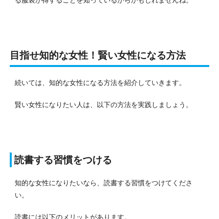
目指せ知的な女性！賢い女性になる方法
続いては、知的な女性になる方法を紹介していきます。
賢い女性になりたい人は、以下の方法を実践しましょう。
読書する習慣をつける
知的な女性になりたいなら、読書する習慣をつけてくださ
い。
読書には以下のメリットがあります。