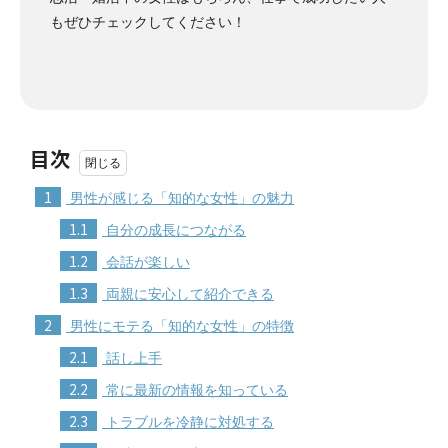
もぜひチェックしてください！
目次
1
男性が感じる「知的な女性」の魅力
1.1
自分の成長につながる
1.2
会話が楽しい
1.3
両親に安心して紹介できる
2
男性にモテる「知的な女性」の特徴
2.1
話し上手
2.2
常に最新の情報を知っている
2.3
トラブルを冷静に対処する