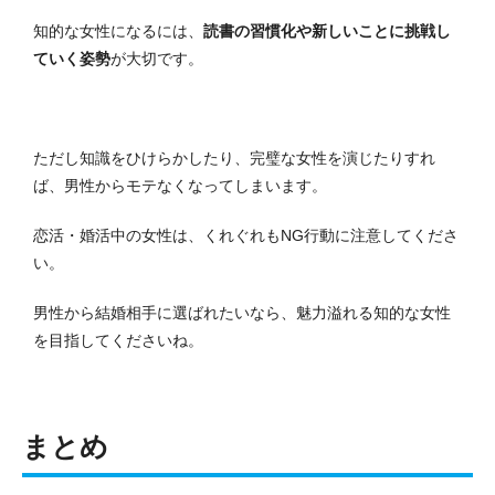
知的な女性になるには、
読書の習慣化や新しいことに挑戦し
ていく姿勢
が大切です。
ただし知識をひけらかしたり、完璧な女性を演じたりすれ
ば、男性からモテなくなってしまいます。
恋活・婚活中の女性は、くれぐれもNG行動に注意してくださ
い。
男性から結婚相手に選ばれたいなら、魅力溢れる知的な女性
を目指してくださいね。
まとめ