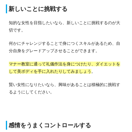
新しいことに挑戦する
知的な女性を目指したいなら、新しいことに挑戦するのが大
切です。
何かにチャレンジすることで身につくスキルがあるため、自
分自身をグレードアップさせることができます。
マナー教室に通って礼儀作法を身につけたり、ダイエットを
して美ボディを手に入れたりしてみましょう
。
賢い女性になりたいなら、興味があることは積極的に挑戦す
るようにしてください。
感情をうまくコントロールする