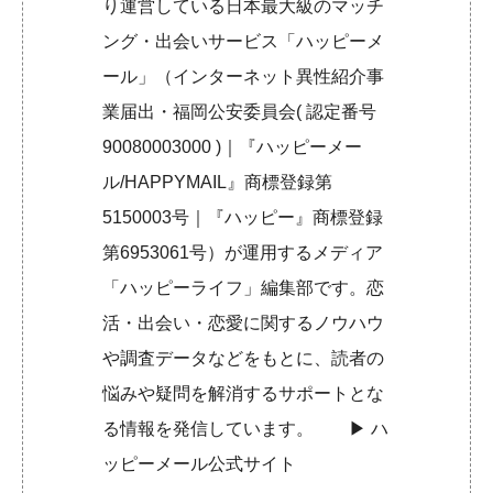
り運営している日本最大級のマッチ
ング・出会いサービス「ハッピーメ
ール」（インターネット異性紹介事
業届出・福岡公安委員会( 認定番号
90080003000 )｜『ハッピーメー
ル/HAPPYMAIL』商標登録第
5150003号｜『ハッピー』商標登録
第6953061号）が運用するメディア
「ハッピーライフ」編集部です。恋
活・出会い・恋愛に関するノウハウ
や調査データなどをもとに、読者の
悩みや疑問を解消するサポートとな
る情報を発信しています。 ▶︎
ハ
ッピーメール公式サイト