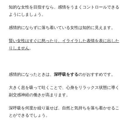
知的な女性を目指すなら、感情をうまくコントロールできる
ようにしましょう。
感情的にならずに落ち着いている女性は知的に見えます。
賢い女性はすぐに怒ったり、イライラした表情を表に出した
りしません
。
感情的になったときは、
深呼吸をする
のがおすすめです。
大きく息を吸って吐くことで、心身をリラックス状態に導く
副交感神経の働きが高まります。
深呼吸を何度か繰り返せば、自然と気持ちを落ち着かせるこ
とができるでしょう。