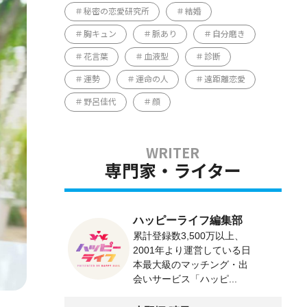
秘密の恋愛研究所
結婚
胸キュン
脈あり
自分磨き
花言葉
血液型
診断
運勢
運命の人
遠距離恋愛
野呂佳代
顔
専門家・ライター
ハッピーライフ編集部
累計登録数3,500万以上、
2001年より運営している日
本最大級のマッチング・出
会いサービス「ハッピ...