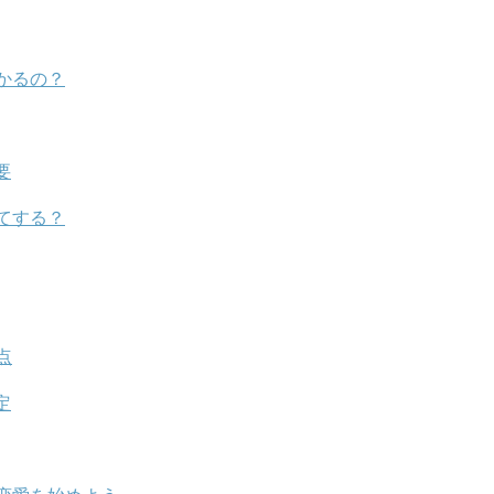
かるの？
要
てする？
点
定