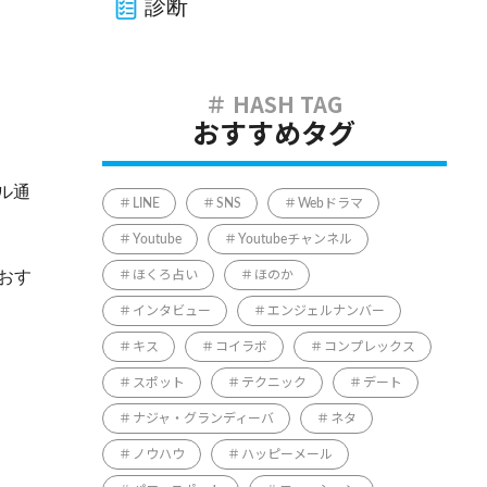
診断
おすすめタグ
ル通
LINE
SNS
Webドラマ
Youtube
Youtubeチャンネル
おす
ほくろ占い
ほのか
インタビュー
エンジェルナンバー
キス
コイラボ
コンプレックス
スポット
テクニック
デート
ナジャ・グランディーバ
ネタ
ノウハウ
ハッピーメール