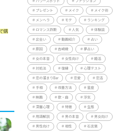
パワースポット
ファッション
プレゼント
メイク
メイク術
メンヘラ
モテ
ランキング
ロマンス詐欺
人気
体験談
で購
出会い
動画紹介
占い
原因
吉崎綾
夢占い
女の本音
女性向け
婚活
対処法
復縁
心理テスト
恋の溜まりBar
恋愛
恋活
手相
改善方法
星座
映画
歌・曲
浮気
深層心理
特徴
生態
用語解説
男の本音
男女向け
男性向け
相性
石言葉