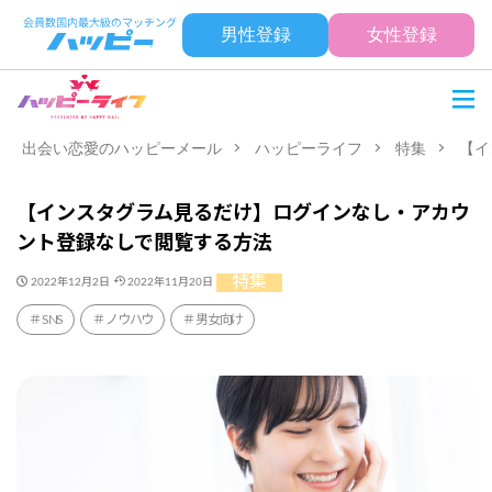
男性登録
女性登録
出会い恋愛のハッピーメール
ハッピーライフ
特集
【イ
【インスタグラム見るだけ】ログインなし・アカウ
ント登録なしで閲覧する方法
特集
2022年12月2日
2022年11月20日
SNS
ノウハウ
男女向け