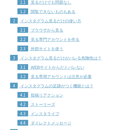
1.1
見るだけでも問題なし
1.2
閲覧できないものもある
2
インスタグラム見るだけの使い方
2.1
ブラウザから見る
2.2
見る専門アカウントを作る
2.3
外部サイトを使う
3
インスタグラム見るだけがバレる危険性は？
3.1
WEBサイトからだとバレない
3.2
見る専用アカウントは注意が必要
4
インスタグラムの足跡がつく機能とは？
4.1
投稿リアクション
4.2
ストーリーズ
4.3
インスタライブ
4.4
ダイレクトメッセージ