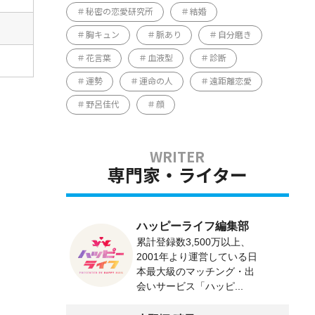
秘密の恋愛研究所
結婚
胸キュン
脈あり
自分磨き
花言葉
血液型
診断
運勢
運命の人
遠距離恋愛
野呂佳代
顔
専門家・ライター
ハッピーライフ編集部
累計登録数3,500万以上、
2001年より運営している日
本最大級のマッチング・出
会いサービス「ハッピ...