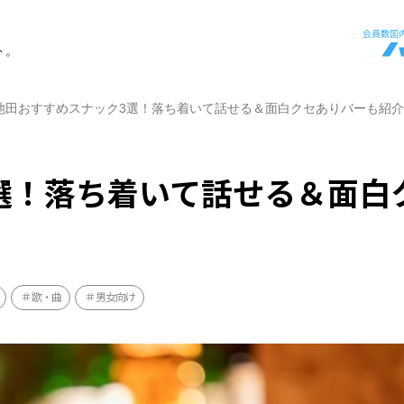
ト。
池田おすすめスナック3選！落ち着いて話せる＆面白クセありバーも紹介
選！落ち着いて話せる＆面白
歌・曲
男女向け