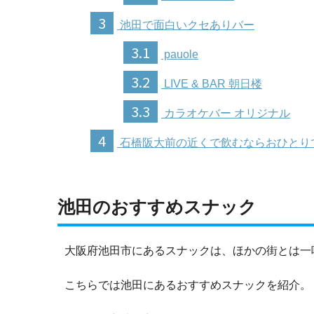
3
池田で面白いクセありバー
3.1
pauole
3.2
LIVE & BAR 朝日楼
3.3
カラオケバー オリジナル
4
石橋阪大前の近くで飲むならおひとり
池田のおすすめスナック
大阪府池田市にあるスナックは、ほかの街とは一
こちらでは池田にあるおすすめスナックを紹介。