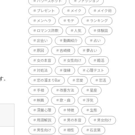
パワースポット
ファッション
プレゼント
メイク
メイク術
メンヘラ
モテ
ランキング
ロマンス詐欺
人気
体験談
出会い
動画紹介
占い
原因
吉崎綾
夢占い
女の本音
女性向け
婚活
対処法
復縁
心理テスト
す。
恋の溜まりBar
恋愛
恋活
手相
改善方法
星座
映画
歌・曲
浮気
深層心理
特徴
生態
用語解説
男の本音
男女向け
男性向け
相性
石言葉