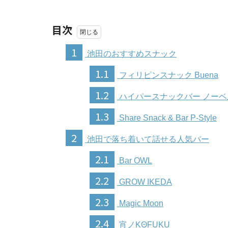
目次
1
池田のおすすめスナック
1.1
フィリピンスナック Buena
1.2
ハイパースナックバー ノーベ
1.3
Share Snack & Bar P-Style
2
池田で落ち着いて話せる人気バー
2.1
Bar OWL
2.2
GROW IKEDA
2.3
Magic Moon
2.4
宵ノKΘFUKU