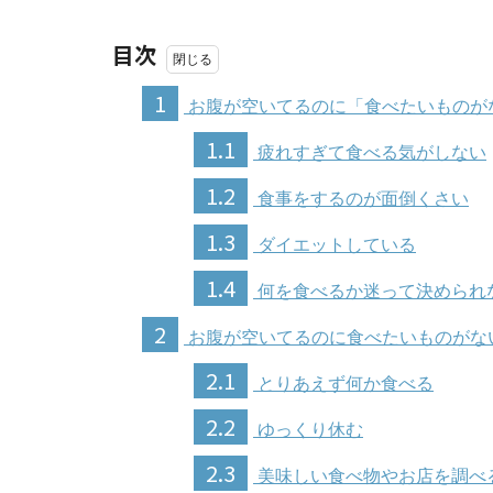
目次
1
お腹が空いてるのに「食べたいものが
1.1
疲れすぎて食べる気がしない
1.2
食事をするのが面倒くさい
1.3
ダイエットしている
1.4
何を食べるか迷って決められ
2
お腹が空いてるのに食べたいものがな
2.1
とりあえず何か食べる
2.2
ゆっくり休む
2.3
美味しい食べ物やお店を調べ