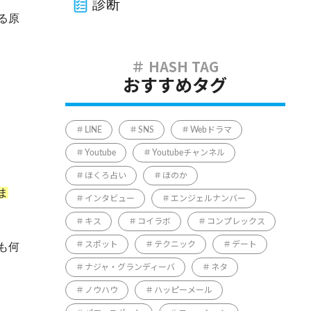
診断
る原
おすすめタグ
LINE
SNS
Webドラマ
Youtube
Youtubeチャンネル
ほくろ占い
ほのか
ま
インタビュー
エンジェルナンバー
キス
コイラボ
コンプレックス
スポット
テクニック
デート
も何
ナジャ・グランディーバ
ネタ
ノウハウ
ハッピーメール