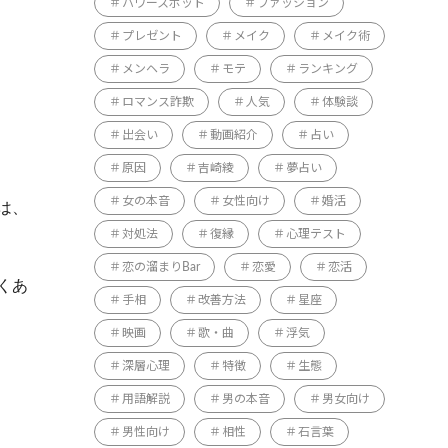
パワースポット
ファッション
プレゼント
メイク
メイク術
メンヘラ
モテ
ランキング
ロマンス詐欺
人気
体験談
出会い
動画紹介
占い
原因
吉崎綾
夢占い
女の本音
女性向け
婚活
は、
対処法
復縁
心理テスト
恋の溜まりBar
恋愛
恋活
くあ
手相
改善方法
星座
映画
歌・曲
浮気
深層心理
特徴
生態
用語解説
男の本音
男女向け
男性向け
相性
石言葉