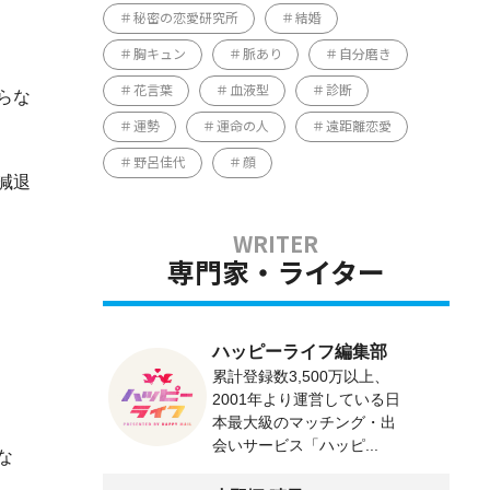
秘密の恋愛研究所
結婚
胸キュン
脈あり
自分磨き
花言葉
血液型
診断
らな
運勢
運命の人
遠距離恋愛
野呂佳代
顔
減退
専門家・ライター
ハッピーライフ編集部
累計登録数3,500万以上、
2001年より運営している日
本最大級のマッチング・出
会いサービス「ハッピ...
な