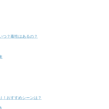
いつ？毒性はあるの？
来
り！おすすめシーンは？
き