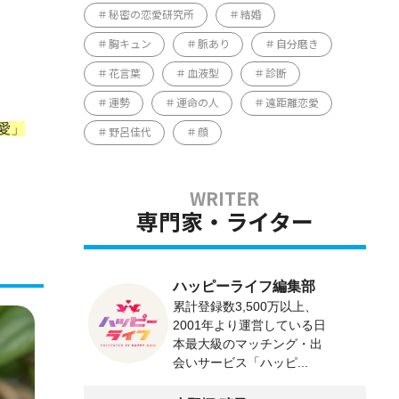
秘密の恋愛研究所
結婚
胸キュン
脈あり
自分磨き
花言葉
血液型
診断
運勢
運命の人
遠距離恋愛
愛」
野呂佳代
顔
専門家・ライター
ハッピーライフ編集部
累計登録数3,500万以上、
2001年より運営している日
本最大級のマッチング・出
会いサービス「ハッピ...