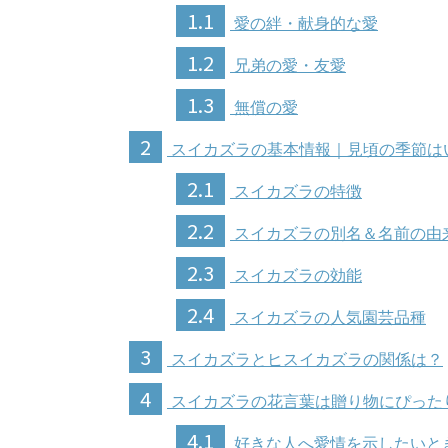
1.1
愛の絆・献身的な愛
1.2
兄弟の愛・友愛
1.3
無償の愛
2
スイカズラの基本情報｜見頃の季節は
2.1
スイカズラの特徴
2.2
スイカズラの別名＆名前の由
2.3
スイカズラの効能
2.4
スイカズラの人気園芸品種
3
スイカズラとヒスイカズラの関係は？
4
スイカズラの花言葉は贈り物にぴった
4.1
好きな人へ愛情を示したいと