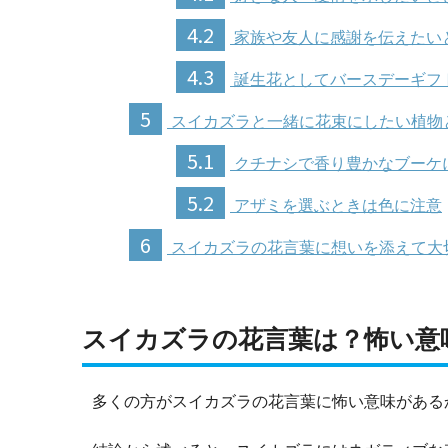
4.2
家族や友人に感謝を伝えたい
4.3
誕生花としてバースデーギフ
5
スイカズラと一緒に花束にしたい植物
5.1
クチナシで香り豊かなブーケ
5.2
アザミを選ぶときは色に注意
6
スイカズラの花言葉に想いを添えて大
スイカズラの花言葉は？怖い意
多くの方がスイカズラの花言葉に怖い意味がある