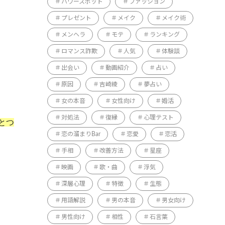
パワースポット
ファッション
プレゼント
メイク
メイク術
メンヘラ
モテ
ランキング
ロマンス詐欺
人気
体験談
出会い
動画紹介
占い
原因
吉崎綾
夢占い
女の本音
女性向け
婚活
対処法
復縁
心理テスト
とつ
恋の溜まりBar
恋愛
恋活
手相
改善方法
星座
映画
歌・曲
浮気
深層心理
特徴
生態
用語解説
男の本音
男女向け
男性向け
相性
石言葉