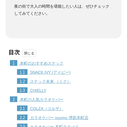
夜の街で大人の時間を堪能したい人は、ぜひチェック
してみてください。
目次
1
本町のおすすめスナック
1.1
SNACK IVY (アイビー)
1.2
スナック未来 （ミク）
1.3
CHIELLY
2
本町の人気カラオケバー
2.1
COLZA（コルザ）
2.2
カラオケバー noomo 堺筋本町店
2.3
カラオケバー 本町ララバイ