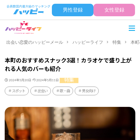
男性登録
女性登録
出会い恋愛のハッピーメール
ハッピーライフ
特集
本町
本町のおすすめスナック3選！カラオケで盛り上が
れる人気のバーも紹介
特集
2024年5月20日
2024年5月11日
スポット
出会い
歌・曲
男女向け