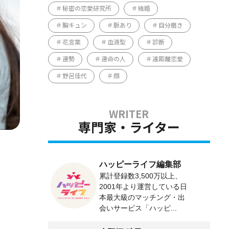
秘密の恋愛研究所
結婚
胸キュン
脈あり
自分磨き
花言葉
血液型
診断
運勢
運命の人
遠距離恋愛
野呂佳代
顔
専門家・ライター
ハッピーライフ編集部
累計登録数3,500万以上、
2001年より運営している日
本最大級のマッチング・出
会いサービス「ハッピ...