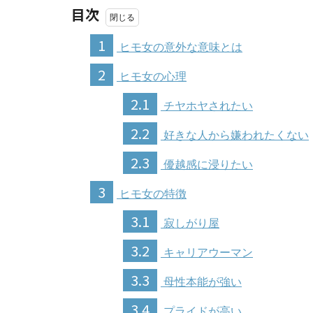
目次
1
ヒモ女の意外な意味とは
2
ヒモ女の心理
2.1
チヤホヤされたい
2.2
好きな人から嫌われたくない
2.3
優越感に浸りたい
3
ヒモ女の特徴
3.1
寂しがり屋
3.2
キャリアウーマン
3.3
母性本能が強い
3.4
プライドが高い