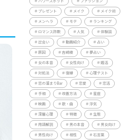
パワースポット
ファッション
プレゼント
メイク
メイク術
メンヘラ
モテ
ランキング
ロマンス詐欺
人気
体験談
出会い
動画紹介
占い
原因
吉崎綾
夢占い
女の本音
女性向け
婚活
対処法
復縁
心理テスト
恋の溜まりBar
恋愛
恋活
手相
改善方法
星座
映画
歌・曲
浮気
深層心理
特徴
生態
用語解説
男の本音
男女向け
男性向け
相性
石言葉