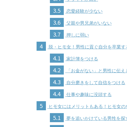
3.5
恋愛経験が少ない
3.6
父親や男兄弟がいない
3.7
押しに弱い
4
脱・ヒモ女！男性に貢ぐ自分を卒業す
4.1
家計簿をつける
4.2
「お金がない」と男性に伝え
4.3
自分磨きをして自信をつける
4.4
仕事や趣味に没頭する
5
ヒモ女にはメリットもある！ヒモ女の
5.1
夢を追いかけている男性を探