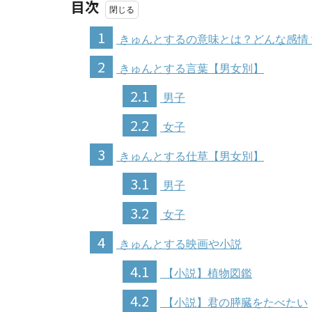
目次
1
きゅんとするの意味とは？どんな感情
2
きゅんとする言葉【男女別】
2.1
男子
2.2
女子
3
きゅんとする仕草【男女別】
3.1
男子
3.2
女子
4
きゅんとする映画や小説
4.1
【小説】植物図鑑
4.2
【小説】君の膵臓をたべたい