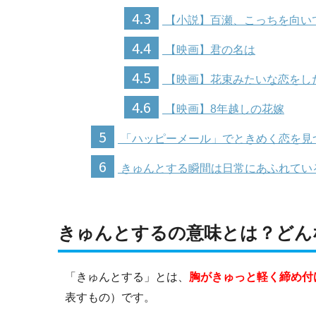
4.3
【小説】百瀬、こっちを向い
4.4
【映画】君の名は
4.5
【映画】花束みたいな恋をし
4.6
【映画】8年越しの花嫁
5
「ハッピーメール」でときめく恋を見
6
きゅんとする瞬間は日常にあふれてい
きゅんとするの意味とは？どん
「きゅんとする」とは、
胸がきゅっと軽く締め付
表すもの）です。