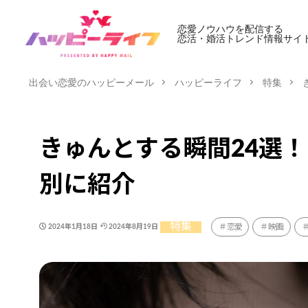
恋愛ノウハウを配信する
恋活・婚活トレンド情報サイ
出会い恋愛のハッピーメール
ハッピーライフ
特集
きゅんとする瞬間24選
別に紹介
特集
恋愛
映画
2024年1月18日
2024年8月19日