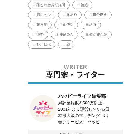
秘密の恋愛研究所
結婚
胸キュン
脈あり
自分磨き
花言葉
血液型
診断
運勢
運命の人
遠距離恋愛
野呂佳代
顔
専門家・ライター
ハッピーライフ編集部
累計登録数3,500万以上、
2001年より運営している日
本最大級のマッチング・出
会いサービス「ハッピ...