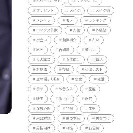
パワースポット
ファッション
プレゼント
メイク
メイク術
メンヘラ
モテ
ランキング
ロマンス詐欺
人気
体験談
出会い
動画紹介
占い
原因
吉崎綾
夢占い
女の本音
女性向け
婚活
対処法
復縁
心理テスト
恋の溜まりBar
恋愛
恋活
手相
改善方法
星座
映画
歌・曲
浮気
深層心理
特徴
生態
用語解説
男の本音
男女向け
男性向け
相性
石言葉