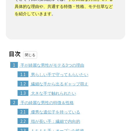
具体的な理由や、共通する特徴・性格、モテ仕草など
を紹介していきます
。
目次
1
手が綺麗な男性がモテる3つの理由
1.1
男らしい手で守ってもらいたい
1.2
繊細な手から出るギャップ萌え
1.3
大きな手で触れられたい
2
手の綺麗な男性の特徴＆性格
2.1
優秀な遺伝子を持っている
2.2
指が長い手：繊細で内向的
2.3
もちもち手：オープンな性格