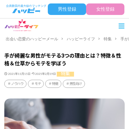
男性登録
女性登録
出会い恋愛のハッピーメール
ハッピーライフ
特集
手が
手が綺麗な男性がモテる3つの理由とは？特徴＆性
格＆仕草からモテを学ぼう
特集
2021年11月15日
2025年2月19日
ノウハウ
モテ
特徴
男性向け