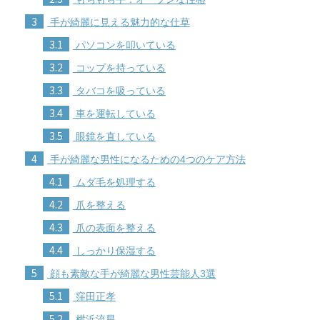
3
手が綺麗に見える魅力的な仕草
3.1
パソコンを叩いている
3.2
コップを持っている
3.3
タバコを吸っている
3.4
車を運転している
3.5
眼鏡を直している
4
手が綺麗な男性になるための4つのケア方法
4.1
ムダ毛を処理する
4.2
爪を整える
4.3
爪の表面を整える
4.4
しっかり保湿する
5
顔も素敵な手が綺麗な男性芸能人3選
5.1
窪田正孝
5.2
横浜流星