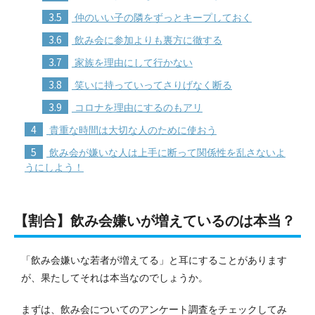
3.5
仲のいい子の隣をずっとキープしておく
3.6
飲み会に参加よりも裏方に徹する
3.7
家族を理由にして行かない
3.8
笑いに持っていってさりげなく断る
3.9
コロナを理由にするのもアリ
4
貴重な時間は大切な人のために使おう
5
飲み会が嫌いな人は上手に断って関係性を乱さないよ
うにしよう！
【割合】飲み会嫌いが増えているのは本当？
「飲み会嫌いな若者が増えてる」と耳にすることがあります
が、果たしてそれは本当なのでしょうか。
まずは、飲み会についてのアンケート調査をチェックしてみ