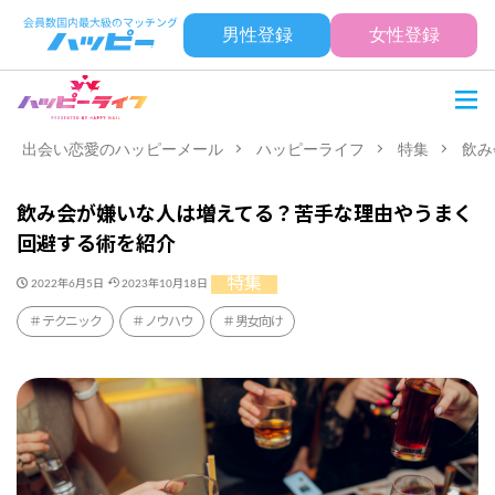
男性登録
女性登録
出会い恋愛のハッピーメール
ハッピーライフ
特集
飲み
飲み会が嫌いな人は増えてる？苦手な理由やうまく
回避する術を紹介
特集
2022年6月5日
2023年10月18日
テクニック
ノウハウ
男女向け