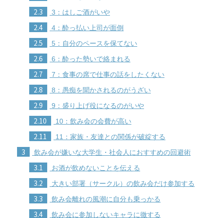
2.3
3：はしご酒がいや
2.4
4：酔っ払い上司が面倒
2.5
5：自分のペースを保てない
2.6
6：酔った勢いで絡まれる
2.7
7：食事の席で仕事の話をしたくない
2.8
8：愚痴を聞かされるのがうざい
2.9
9：盛り上げ役になるのがいや
2.10
10：飲み会の会費が高い
2.11
11：家族・友達との関係が破綻する
3
飲み会が嫌いな大学生・社会人におすすめの回避術
3.1
お酒が飲めないことを伝える
3.2
大きい部署（サークル）の飲み会だけ参加する
3.3
飲み会離れの風潮に自分も乗っかる
3.4
飲み会に参加しないキャラに徹する