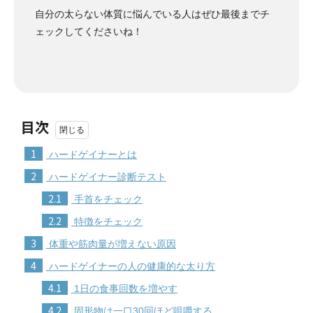
自分の太らない体質に悩んでいる人はぜひ最後までチ
ェックしてくださいね！
目次
1
ハードゲイナーとは
2
ハードゲイナー診断テスト
2.1
手首をチェック
2.2
特徴をチェック
3
体重や筋肉量が増えない原因
4
ハードゲイナーの人の健康的な太り方
4.1
1日の食事回数を増やす
4.2
固形物は一口30回ほど咀嚼する