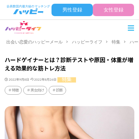
男性登録
女性登録
出会い恋愛のハッピーメール
ハッピーライフ
特集
ハー
ハードゲイナーとは？診断テストや原因・体重が増
える効果的な筋トレ方法
特集
2022年9月8日
2022年8月26日
特徴
男女向け
診断