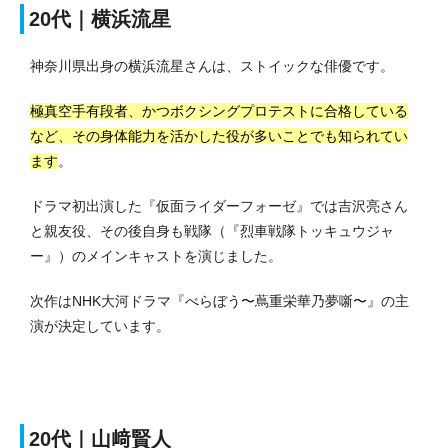
20代｜横浜流星
神奈川県出身の横浜流星さんは、ストイックな俳優です。
極真空手有段者、かつボクシングプロテストに合格している
など、その身体能力を活かした役が多いことでも知られてい
ます
。
ドラマ初出演した『仮面ライダーフォーゼ』では吉沢亮さん
と親友役、その後自身も戦隊（『烈車戦隊トッキュウジャ
ー』）のメインキャストを演じました。
次作はNHK大河ドラマ『べらぼう〜蔦重栄華乃夢噺〜』の主
演が決定しています。
20代｜山﨑賢人