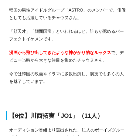
韓国の男性アイドルグループ「ASTRO」のメンバーで、俳優
としても活躍しているチャウヌさん。
「顔天才」「顔面国宝」といわれるほど、誰もが認めるパー
フェクトイケメンです。
漫画から飛び出してきたような神がかり的なルックス
で、デ
ビュー当時から大きな注目を集めたチャウヌさん。
今では韓国の映画やドラマに多数出演し、演技でも多くの人
を魅了しています。
【6
位】
川西拓実「JO1」（11人）
オーディション番組より選出された、11人のボーイズグルー