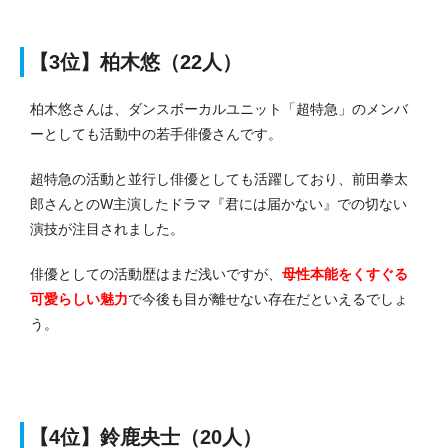
【3位】柏木悠（22人）
柏木悠さんは、ダンスボーカルユニット「超特急」のメンバ
ーとしても活動中の若手俳優さんです。
超特急の活動と並行し俳優としても活躍しており、前田拳太
郎さんとのW主演したドラマ『君には届かない』での切ない
演技が注目されました。
俳優としての活動歴はまだ浅いですが、
母性本能をくすぐる
可愛らしい魅力
で今後も目が離せない存在だといえるでしょ
う。
【4位】鈴鹿央士（20人）