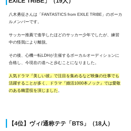
EXILE TRIBE」（19人）
八木勇征さんは「FANTASTICS from EXILE TRIBE」のボーカ
ルメンバーです。
サッカー推薦で進学したほどのサッカー少年でしたが、練習
中の怪我により離脱。
その後、心機一転LDHが主催するボーカルオーディションに
合格し、今現在の道へと歩むことになりました。
人気ドラマ『美しい彼』で注目を集めるなど映像の仕事でも
活躍することが多く、ドラマ『婚活1000本ノック』では愛敬
のある幽霊役を演じました
。
【4位】ヴィ/通称テテ「BTS」（18人）