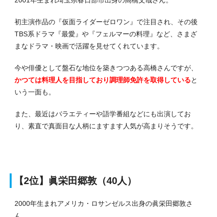
2001年生まれ埼玉県春日部市出身の高橋文哉さん。
初主演作品の『仮面ライダーゼロワン』で注目され、その後
TBS系ドラマ『最愛』や『フェルマーの料理』など、さまざ
まなドラマ・映画で活躍を見せてくれています。
今や俳優として盤石な地位を築きつつある高橋さんですが、
かつては料理人を目指しており調理師免許を取得している
と
いう一面も。
また、最近はバラエティーや語学番組などにも出演してお
り、素直で真面目な人柄にますます人気が高まりそうです。
【2位】眞栄田郷敦（40人）
2000年生まれアメリカ・ロサンゼルス出身の眞栄田郷敦さ
ん。