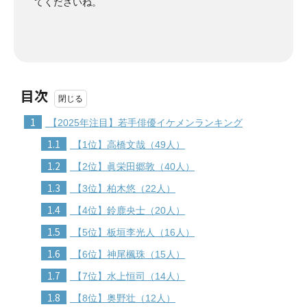
てくださいね。
目次
1
【2025年注目】若手俳優イケメンランキング
1.1
【1位】高橋文哉（49人）
1.2
【2位】眞栄田郷敦（40人）
1.3
【3位】柏木悠（22人）
1.4
【4位】鈴鹿央士（20人）
1.5
【5位】板垣李光人（16人）
1.6
【6位】神尾楓珠（15人）
1.7
【7位】水上恒司（14人）
1.8
【8位】奥野壮（12人）