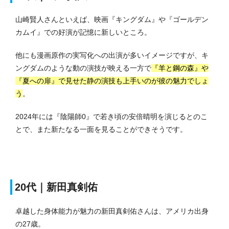
山崎賢人さんといえば、映画『キングダム』や『ゴールデン
カムイ』での好演が記憶に新しいところ。
他にも漫画原作の実写化への出演が多いイメージですが、キ
ングダムのような動の演技が映える一方で
『羊と鋼の森』や
『夏への扉』で見せた静の演技も上手いのが彼の魅力でしょ
う
。
2024年には『陰陽師0』で若き頃の安倍晴明を演じるとのこ
とで、また新たなる一面を見ることができそうです。
20代｜新田真剣佑
卓越した身体能力が魅力の新田真剣佑さんは、アメリカ出身
の27歳。