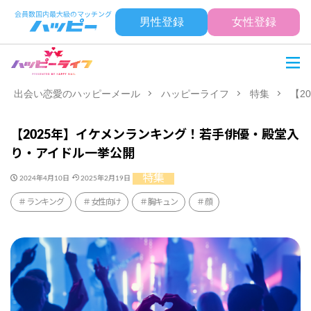
男性登録
女性登録
出会い恋愛のハッピーメール
ハッピーライフ
特集
【2
【2025年】イケメンランキング！若手俳優・殿堂入
り・アイドル一挙公開
特集
2024年4月10日
2025年2月19日
ランキング
女性向け
胸キュン
顔