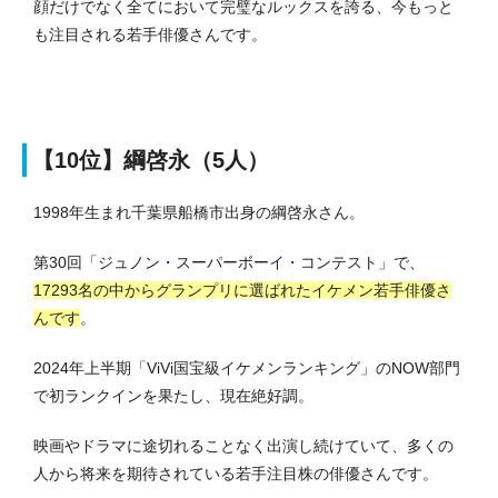
顔だけでなく全てにおいて完璧なルックスを誇る、今もっと
も注目される若手俳優さんです。
【10位】綱啓永（5人）
1998年生まれ千葉県船橋市出身の綱啓永さん。
第30回「ジュノン・スーパーボーイ・コンテスト」で、
17293名の中からグランプリに選ばれたイケメン若手俳優さ
んです
。
2024年上半期「ViVi国宝級イケメンランキング」のNOW部門
で初ランクインを果たし、現在絶好調。
映画やドラマに途切れることなく出演し続けていて、多くの
人から将来を期待されている若手注目株の俳優さんです。