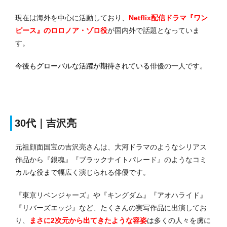
現在は海外を中心に活動しており、
Netflix配信ドラマ『ワン
ピース』のロロノア・ゾロ役
が国内外で話題となっていま
す。
今後もグローバルな活躍が期待されている
俳優の一人です。
30代｜吉沢亮
元祖顔面国宝の吉沢亮さんは、大河ドラマのようなシリアス
作品から『銀魂』『ブラックナイトパレード』のようなコミ
カルな役まで幅広く演じられる俳優です。
『東京リベンジャーズ』や『キングダム』『アオハライド』
『リバーズエッジ』など、たくさんの実写作品に出演してお
り、
まさに2次元から出てきたような容姿
は多くの人々を虜に