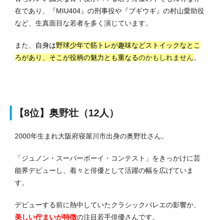
在であり、『MIU404』の刑事役や『ブギウギ』の村山愛助役
など、生真面目な若者を多く演じています。
また、
自身は
野球少年で筋トレが趣味などストイックなとこ
ろがあり、そこが役柄の魅力とも重なる
のかもしれません
。
【8位】奥野壮（12人）
2000年生まれ大阪府寝屋川市出身の奥野壮さん。
「ジュノン・スーパーボーイ・コンテスト」をきっかけに芸
能界デビューし、着々と俳優として活躍の幅を広げていま
す。
デビューする前に熱中していたクラシックバレエの影響か、
美しい佇まいが特徴
の注目若手俳優さんです。