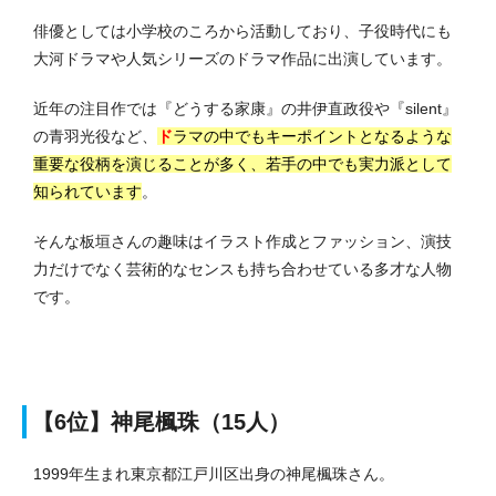
俳優としては小学校のころから活動しており、子役時代にも
大河ドラマや人気シリーズのドラマ作品に出演しています。
近年の注目作では『どうする家康』の井伊直政役や『silent』
の青羽光役など、
ド
ラマの中でもキーポイントとなるような
重要な役柄を演じることが多く、若手の中でも実力派
として
知られています
。
そんな板垣さんの趣味はイラスト作成とファッション、演技
力だけでなく芸術的なセンスも持ち合わせている多才な人物
です。
【6位】神尾楓珠（15人）
1999年生まれ東京都江戸川区出身の神尾楓珠さん。