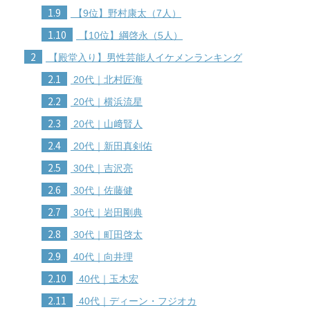
1.9
【9位】野村康太（7人）
1.10
【10位】綱啓永（5人）
2
【殿堂入り】男性芸能人イケメンランキング
2.1
20代｜北村匠海
2.2
20代｜横浜流星
2.3
20代｜山﨑賢人
2.4
20代｜新田真剣佑
2.5
30代｜吉沢亮
2.6
30代｜佐藤健
2.7
30代｜岩田剛典
2.8
30代｜町田啓太
2.9
40代｜向井理
2.10
40代｜玉木宏
2.11
40代｜ディーン・フジオカ