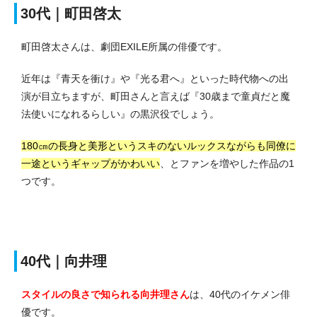
30代｜町田啓太
町田啓太さんは、劇団EXILE所属の俳優です。
近年は『青天を衝け』や『光る君へ』といった時代物への出
演が目立ちますが、町田さんと言えば『30歳まで童貞だと魔
法使いになれるらしい』の黒沢役でしょう。
180㎝の長身と美形というスキのないルックスながらも同僚に
一途というギャップがかわいい
、とファンを増やした作品の1
つです。
40代｜向井理
スタイルの良さで知られる向井理さん
は、40代のイケメン俳
優です。