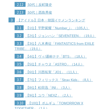
2.12
50代｜反町隆史
2.13
50代｜西島秀俊
3
【アイドル】日本・韓国イケメンランキング
3.1
【1位】平野紫耀「Number_i」（105人）
3.2
【2位】ジョンハン「SEVENTEEN」（19人）
3.3
【3位】八木勇征「FANTASTICS from EXILE
TRIBE」（19人）
3.4
【4位】ヴィ/通称テテ「BTS」（18人）
3.5
【5位】チャウヌ「ASTRO」（14人）
3.6
【6位】川西拓実「JO1」（11人）
3.7
【7位】フィリックス「Stray Kids」（8人）
3.8
【8位】松田迅「INI」（3人）
3.9
【9位】ユウ「NEXZ」（2人）
3.10
【10位】ボムギュ「TOMORROW X
TOGETHER」（1人）