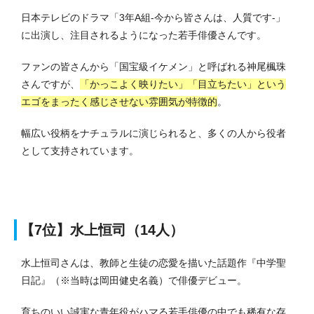
日本テレビのドラマ「3年A組-今から皆さんは、人質です-」
に出演し、注目されるようになった若手俳優さんです。
ファンの皆さんから「国宝級イケメン」と呼ばれる神尾楓珠
さんですが、
「かっこよく映りたい」「目立ちたい」という
エゴをまったく感じさせない雰囲気が特徴的
。
幅広い役柄をナチュラルに演じられると、多くの人から役者
として支持されています。
【7位】水上恒司（14人）
水上恒司さんは、教師と生徒の恋愛を描いた話題作『中学聖
日記』（※当時は岡田健史名義）で俳優デビュー。
育ちのいい誠実な青年役がハマる若手俳優の中でも稀有な存