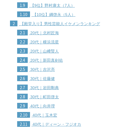
1.9
【9位】野村康太（7人）
1.10
【10位】綱啓永（5人）
2
【殿堂入り】男性芸能人イケメンランキング
2.1
20代｜北村匠海
2.2
20代｜横浜流星
2.3
20代｜山﨑賢人
2.4
20代｜新田真剣佑
2.5
30代｜吉沢亮
2.6
30代｜佐藤健
2.7
30代｜岩田剛典
2.8
30代｜町田啓太
2.9
40代｜向井理
2.10
40代｜玉木宏
2.11
40代｜ディーン・フジオカ