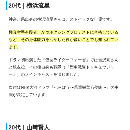
20代｜横浜流星
神奈川県出身の横浜流星さんは、ストイックな俳優です。
極真空手有段者、かつボクシングプロテストに合格している
など、その身体能力を活かした役が多いことでも知られてい
ます
。
ドラマ初出演した『仮面ライダーフォーゼ』では吉沢亮さん
と親友役、その後自身も戦隊（『烈車戦隊トッキュウジャ
ー』）のメインキャストを演じました。
次作はNHK大河ドラマ『べらぼう〜蔦重栄華乃夢噺〜』の主
演が決定しています。
20代｜山﨑賢人