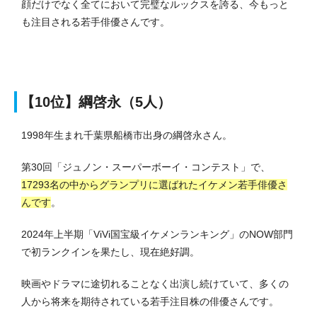
顔だけでなく全てにおいて完璧なルックスを誇る、今もっと
も注目される若手俳優さんです。
【10位】綱啓永（5人）
1998年生まれ千葉県船橋市出身の綱啓永さん。
第30回「ジュノン・スーパーボーイ・コンテスト」で、
17293名の中からグランプリに選ばれたイケメン若手俳優さ
んです
。
2024年上半期「ViVi国宝級イケメンランキング」のNOW部門
で初ランクインを果たし、現在絶好調。
映画やドラマに途切れることなく出演し続けていて、多くの
人から将来を期待されている若手注目株の俳優さんです。