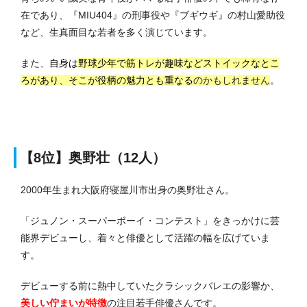
在であり、『MIU404』の刑事役や『ブギウギ』の村山愛助役
など、生真面目な若者を多く演じています。
また、
自身は
野球少年で筋トレが趣味などストイックなとこ
ろがあり、そこが役柄の魅力とも重なる
のかもしれません
。
【8位】奥野壮（12人）
2000年生まれ大阪府寝屋川市出身の奥野壮さん。
「ジュノン・スーパーボーイ・コンテスト」をきっかけに芸
能界デビューし、着々と俳優として活躍の幅を広げていま
す。
デビューする前に熱中していたクラシックバレエの影響か、
美しい佇まいが特徴
の注目若手俳優さんです。