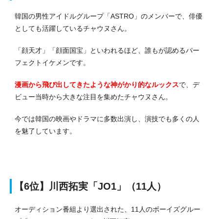
韓国の男性アイドルグループ「ASTRO」のメンバーで、俳優
としても活躍しているチャウヌさん。
「顔天才」「顔面国宝」といわれるほど、誰もが認めるパー
フェクトイケメンです。
漫画から飛び出してきたような神がかり的なルックス
で、デ
ビュー当時から大きな注目を集めたチャウヌさん。
今では韓国の映画やドラマに多数出演し、演技でも多くの人
を魅了しています。
【6
位】
川西拓実「JO1」（11人）
オーディション番組より選出された、11人のボーイズグルー