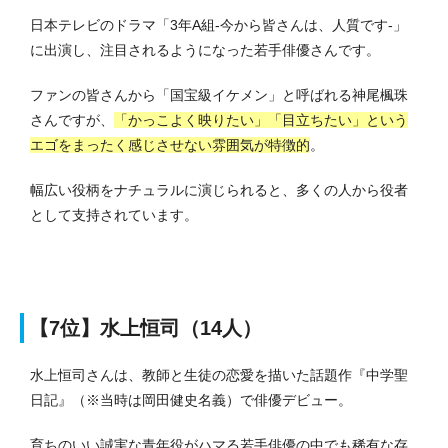
日本テレビのドラマ「3年A組-今から皆さんは、人質です-」
に出演し、注目されるようになった若手俳優さんです。
ファンの皆さんから「国宝級イケメン」と呼ばれる神尾楓珠
さんですが、
「かっこよく映りたい」「目立ちたい」という
エゴをまったく感じさせない雰囲気が特徴的
。
幅広い役柄をナチュラルに演じられると、多くの人から役者
として支持されています。
【7位】水上恒司（14人）
水上恒司さんは、教師と生徒の恋愛を描いた話題作『中学聖
日記』（※当時は岡田健史名義）で俳優デビュー。
育ちのいい誠実な青年役がハマる若手俳優の中でも稀有な存