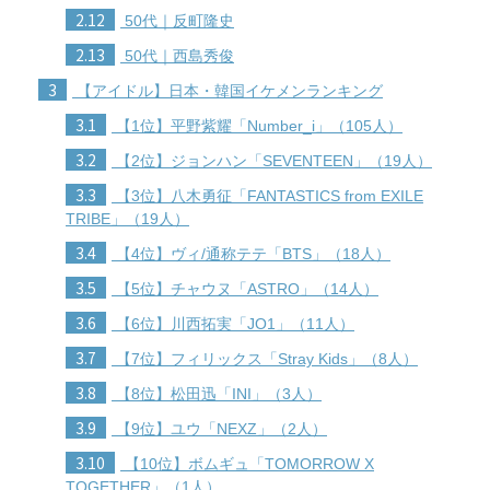
2.12
50代｜反町隆史
2.13
50代｜西島秀俊
3
【アイドル】日本・韓国イケメンランキング
3.1
【1位】平野紫耀「Number_i」（105人）
3.2
【2位】ジョンハン「SEVENTEEN」（19人）
3.3
【3位】八木勇征「FANTASTICS from EXILE
TRIBE」（19人）
3.4
【4位】ヴィ/通称テテ「BTS」（18人）
3.5
【5位】チャウヌ「ASTRO」（14人）
3.6
【6位】川西拓実「JO1」（11人）
3.7
【7位】フィリックス「Stray Kids」（8人）
3.8
【8位】松田迅「INI」（3人）
3.9
【9位】ユウ「NEXZ」（2人）
3.10
【10位】ボムギュ「TOMORROW X
TOGETHER」（1人）