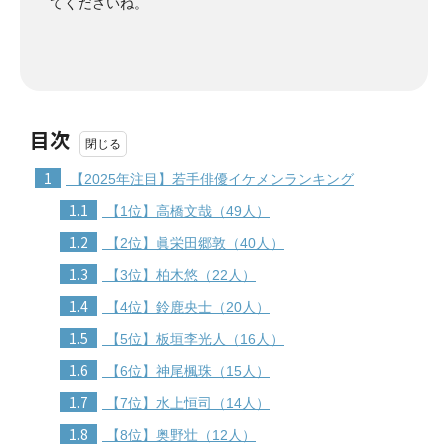
てくださいね。
目次
1
【2025年注目】若手俳優イケメンランキング
1.1
【1位】高橋文哉（49人）
1.2
【2位】眞栄田郷敦（40人）
1.3
【3位】柏木悠（22人）
1.4
【4位】鈴鹿央士（20人）
1.5
【5位】板垣李光人（16人）
1.6
【6位】神尾楓珠（15人）
1.7
【7位】水上恒司（14人）
1.8
【8位】奥野壮（12人）