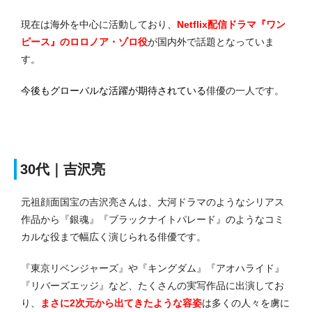
現在は海外を中心に活動しており、
Netflix配信ドラマ『ワン
ピース』のロロノア・ゾロ役
が国内外で話題となっていま
す。
今後もグローバルな活躍が期待されている
俳優の一人です。
30代｜吉沢亮
元祖顔面国宝の吉沢亮さんは、大河ドラマのようなシリアス
作品から『銀魂』『ブラックナイトパレード』のようなコミ
カルな役まで幅広く演じられる俳優です。
『東京リベンジャーズ』や『キングダム』『アオハライド』
『リバーズエッジ』など、たくさんの実写作品に出演してお
り、
まさに2次元から出てきたような容姿
は多くの人々を虜に