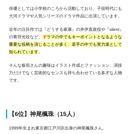
俳優としては小学校のころから活動しており、子役時代にも
大河ドラマや人気シリーズのドラマ作品に出演しています。
近年の注目作では『どうする家康』の井伊直政役や『silent』
の青羽光役など、
ド
ラマの中でもキーポイントとなるような
重要な役柄を演じることが多く、若手の中でも実力派
として
知られています
。
そんな板垣さんの趣味はイラスト作成とファッション、演技
力だけでなく芸術的なセンスも持ち合わせている多才な人物
です。
【6位】神尾楓珠（15人）
1999年生まれ東京都江戸川区出身の神尾楓珠さん。