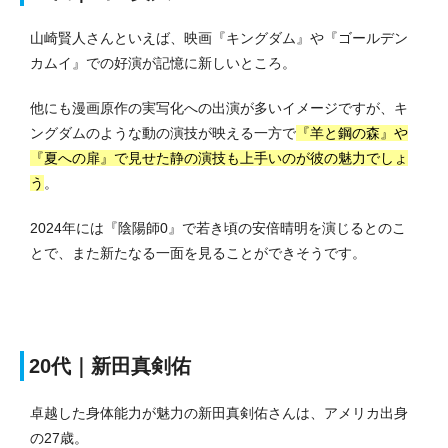
山崎賢人さんといえば、映画『キングダム』や『ゴールデン
カムイ』での好演が記憶に新しいところ。
他にも漫画原作の実写化への出演が多いイメージですが、キ
ングダムのような動の演技が映える一方で
『羊と鋼の森』や
『夏への扉』で見せた静の演技も上手いのが彼の魅力でしょ
う
。
2024年には『陰陽師0』で若き頃の安倍晴明を演じるとのこ
とで、また新たなる一面を見ることができそうです。
20代｜新田真剣佑
卓越した身体能力が魅力の新田真剣佑さんは、アメリカ出身
の27歳。