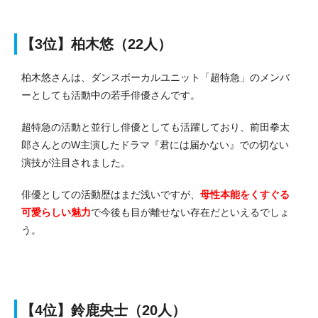
【3位】柏木悠（22人）
柏木悠さんは、ダンスボーカルユニット「超特急」のメンバ
ーとしても活動中の若手俳優さんです。
超特急の活動と並行し俳優としても活躍しており、前田拳太
郎さんとのW主演したドラマ『君には届かない』での切ない
演技が注目されました。
俳優としての活動歴はまだ浅いですが、
母性本能をくすぐる
可愛らしい魅力
で今後も目が離せない存在だといえるでしょ
う。
【4位】鈴鹿央士（20人）