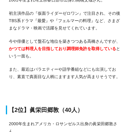
2001年生まれ埼玉県春日部市出身の高橋文哉さん。
初主演作品の『仮面ライダーゼロワン』で注目され、その後
TBS系ドラマ『最愛』や『フェルマーの料理』など、さまざ
まなドラマ・映画で活躍を見せてくれています。
今や俳優として盤石な地位を築きつつある高橋さんですが、
かつては料理人を目指しており調理師免許を取得している
と
いう一面も。
また、最近はバラエティーや語学番組などにも出演してお
り、素直で真面目な人柄にますます人気が高まりそうです。
【2位】眞栄田郷敦（40人）
2000年生まれアメリカ・ロサンゼルス出身の眞栄田郷敦さ
ん。