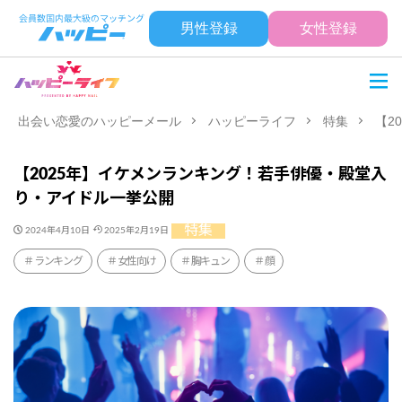
男性登録
女性登録
出会い恋愛のハッピーメール
ハッピーライフ
特集
【2
【2025年】イケメンランキング！若手俳優・殿堂入
り・アイドル一挙公開
特集
2024年4月10日
2025年2月19日
ランキング
女性向け
胸キュン
顔