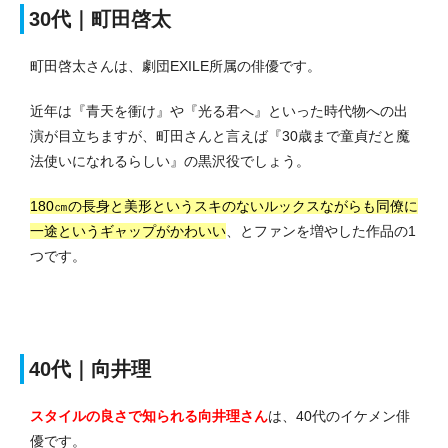
30代｜町田啓太
町田啓太さんは、劇団EXILE所属の俳優です。
近年は『青天を衝け』や『光る君へ』といった時代物への出
演が目立ちますが、町田さんと言えば『30歳まで童貞だと魔
法使いになれるらしい』の黒沢役でしょう。
180㎝の長身と美形というスキのないルックスながらも同僚に
一途というギャップがかわいい
、とファンを増やした作品の1
つです。
40代｜向井理
スタイルの良さで知られる向井理さん
は、40代のイケメン俳
優です。