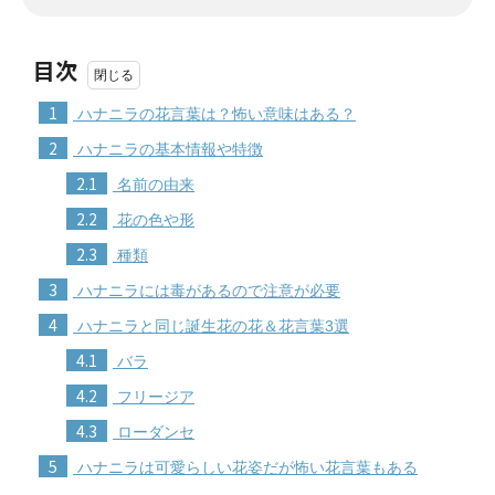
目次
1
ハナニラの花言葉は？怖い意味はある？
2
ハナニラの基本情報や特徴
2.1
名前の由来
2.2
花の色や形
2.3
種類
3
ハナニラには毒があるので注意が必要
4
ハナニラと同じ誕生花の花＆花言葉3選
4.1
バラ
4.2
フリージア
4.3
ローダンセ
5
ハナニラは可愛らしい花姿だが怖い花言葉もある