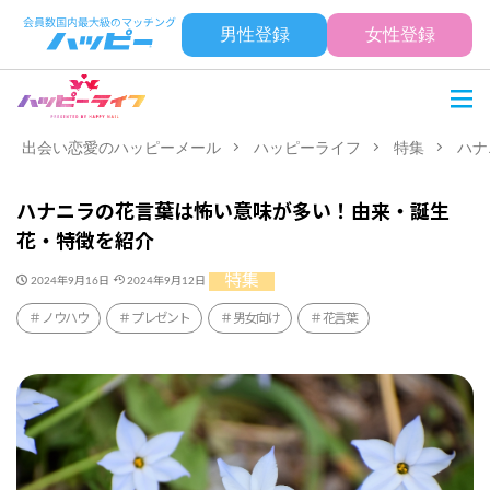
男性登録
女性登録
出会い恋愛のハッピーメール
ハッピーライフ
特集
ハナ
ハナニラの花言葉は怖い意味が多い！由来・誕生
花・特徴を紹介
特集
2024年9月16日
2024年9月12日
ノウハウ
プレゼント
男女向け
花言葉