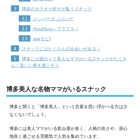
3
博多のカラオケ好きが集うスナック
3.1
メンバーズ ぷらいど
3.2
HuraHura～フラフラ～
3.3
epi(エピ)
4
スナックにはたくさんの出会いがある！
5
博多には面白くて美人なママがいるスナックがたくさ
ん！楽しい夜を過ごそう
博多美人な名物ママがいるスナック
博多と聞くと「博多美人」という言葉を思い浮かべる方は少
なくないでしょう。
博多には美人ママがいる飲み屋が多く、人柄の良さや、居心
地良く過ごせる雰囲気で人気を集めています。