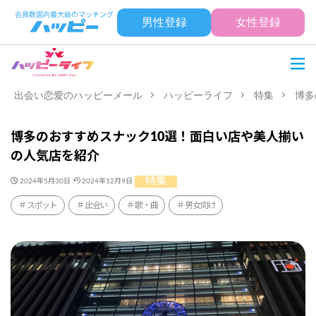
男性登録
女性登録
出会い恋愛のハッピーメール
ハッピーライフ
特集
博多
博多のおすすめスナック10選！面白い店や美人揃い
の人気店を紹介
特集
2024年5月30日
2024年12月9日
スポット
出会い
歌・曲
男女向け