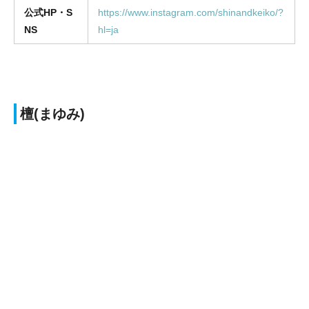
公式HP・S
https://www.instagram.com/shinandkeiko/?
NS
hl=ja
檀(まゆみ)