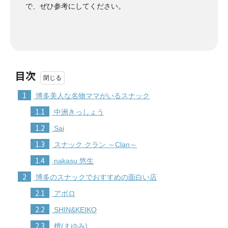
で、ぜひ参考にしてください。
目次
1
博多美人な名物ママがいるスナック
1.1
中洲きっしょう
1.2
Sai
1.3
スナック クラン ～Clan～
1.4
nakasu 悠生
2
博多のスナックでおすすめの面白い店
2.1
アポロ
2.2
SHIN&KEIKO
2.3
檀(まゆみ)