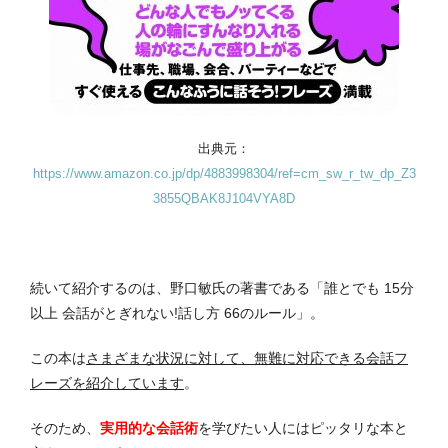
出典元：
https://www.amazon.co.jp/dp/4883998304/ref=cm_sw_r_tw_dp_Z3
3855QBAK8J104VYA8D
続いて紹介するのは、野口敏氏の著書である「誰とでも 15分
以上 会話がとぎれない!話し方 66のルール」。
この本は
さまざまな状況に対して、無難に対応できる会話フ
レーズを紹介しています
。
そのため、
実用的な会話術
を学びたい人にはピッタリな本と