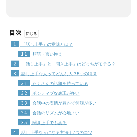
目次
1
「話し上手」の意味とは？
1.1
類語・言い換え
2
「話し上手」と「聞き上手」はどっちがモテる？
3
話し上手な人ってどんな人？5つの特徴
3.1
たくさんの話題を持っている
3.2
ポジティブな表現が多い
3.3
会話中の表情が豊かで笑顔が多い
3.4
会話のリズムが心地よい
3.5
聞き上手でもある
4
話し上手な人になる方法｜7つのコツ