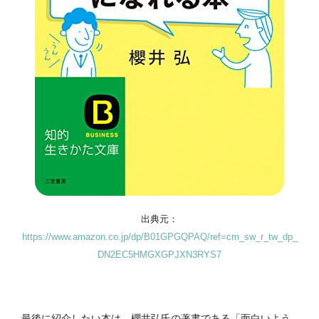
出典元：
https://www.amazon.co.jp/dp/B01GPGQPAQ/ref=cm_sw_r_tw_dp_
DN2EC5HMGXGPJXN3RYS7
最後に紹介したい本は、櫻井弘氏の著書である「面白いよう