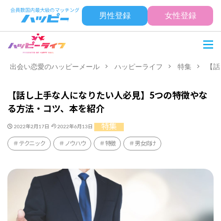
男性登録
女性登録
出会い恋愛のハッピーメール
ハッピーライフ
特集
【話
【話し上手な人になりたい人必見】5つの特徴やな
る方法・コツ、本を紹介
特集
2022年2月17日
2022年6月13日
テクニック
ノウハウ
特徴
男女向け