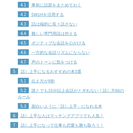
4.1
事前に話題をまとめておく
4.2
5W1Hを活用する
4.3
話は端的に長々話さない
4.4
難しい専門用語は控える
4.5
ポジティブな会話を心がける
4.6
一方的な会話リズムにならない
4.7
声のトーンに気をつける
5
話し上手になるおすすめの本3選
5.1
伝え方が9割
5.2
誰とでも15分以上会話がとぎれない！話し方66の
ルール
5.3
面白いように「話し上手」になれる本
6
話し上手な人はマッチングアプリでも人気！
7
話し上手になって仕事も恋愛も勝ち取ろう！