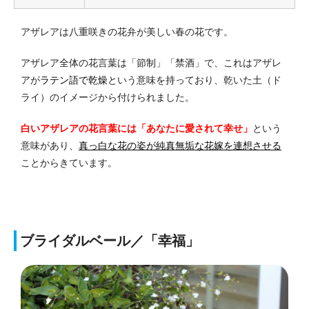
アザレアは八重咲きの花弁が美しい春の花です。
アザレア全体の花言葉は「節制」「禁酒」で、これはアザレ
アが
ラテン語で乾燥
という意味を持っており、乾いた土（ド
ライ）のイメージから付けられました。
白いアザレアの花言葉には「あなたに愛されて幸せ」
という
意味があり、
真っ白な花の姿が純真無垢な花嫁を連想させる
ことからきています。
ブライダルベール／「幸福」