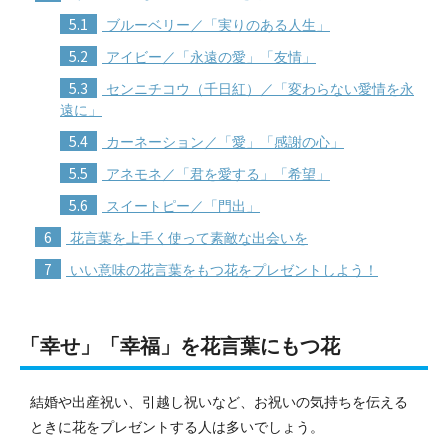
5.1
ブルーベリー／「実りのある人生」
5.2
アイビー／「永遠の愛」「友情」
5.3
センニチコウ（千日紅）／「変わらない愛情を永
遠に」
5.4
カーネーション／「愛」「感謝の心」
5.5
アネモネ／「君を愛する」「希望」
5.6
スイートピー／「門出」
6
花言葉を上手く使って素敵な出会いを
7
いい意味の花言葉をもつ花をプレゼントしよう！
「幸せ」「幸福」を花言葉にもつ花
結婚や出産祝い、引越し祝いなど、お祝いの気持ちを伝える
ときに花をプレゼントする人は多いでしょう。