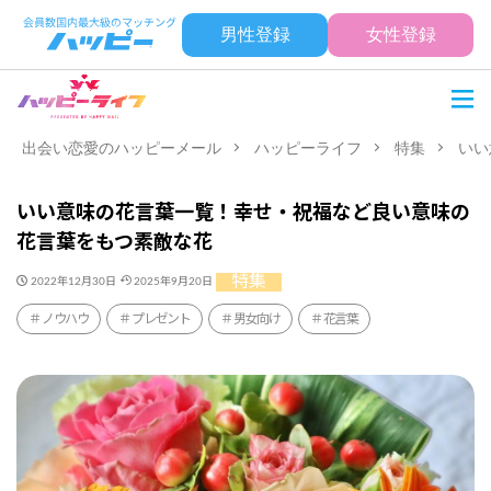
男性登録
女性登録
出会い恋愛のハッピーメール
ハッピーライフ
特集
いい
いい意味の花言葉一覧！幸せ・祝福など良い意味の
花言葉をもつ素敵な花
特集
2022年12月30日
2025年9月20日
ノウハウ
プレゼント
男女向け
花言葉