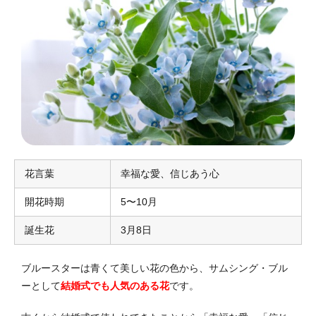
花言葉
幸福な愛、信じあう心
開花時期
5〜10月
誕生花
3月8日
ブルースターは青くて美しい花の色から、サムシング・ブル
ーとして
結婚式でも人気
のある花
です。