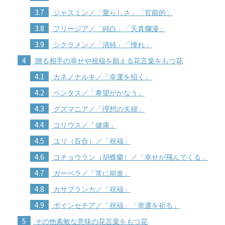
3.7
ジャスミン／「愛らしさ」「官能的」
3.8
フリージア／「純白」「天真爛漫」
3.9
シクラメン／「清純」「憧れ」
4
贈る相手の幸せや祝福を願える花言葉をもつ花
4.1
カネノナルキ／「幸運を招く」
4.2
ペンタス／「希望がかなう」
4.3
グズマニア／「理想の夫婦」
4.4
コリウス／「健康」
4.5
ユリ（百合）／「祝福」
4.6
コチョウラン（胡蝶蘭）／「幸せが飛んでくる」
4.7
ガーベラ／「常に前進」
4.8
カサブランカ／「祝福」
4.9
ポインセチア／「祝福」「幸運を祈る」
5
その他素敵な意味の花言葉をもつ花