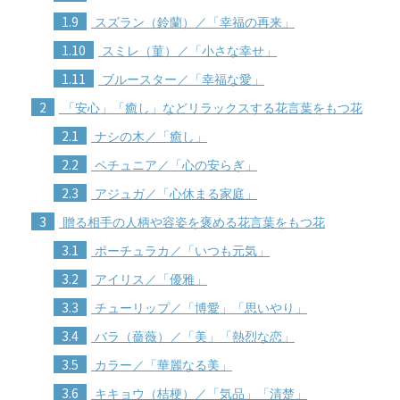
1.9
スズラン（鈴蘭）／「幸福の再来」
1.10
スミレ（菫）／「小さな幸せ」
1.11
ブルースター／「幸福な愛」
2
「安心」「癒し」などリラックスする花言葉をもつ花
2.1
ナシの木／「癒し」
2.2
ペチュニア／「心の安らぎ」
2.3
アジュガ／「心休まる家庭」
3
贈る相手の人柄や容姿を褒める花言葉をもつ花
3.1
ポーチュラカ／「いつも元気」
3.2
アイリス／「優雅」
3.3
チューリップ／「博愛」「思いやり」
3.4
バラ（薔薇）／「美」「熱烈な恋」
3.5
カラー／「華麗なる美」
3.6
キキョウ（桔梗）／「気品」「清楚」