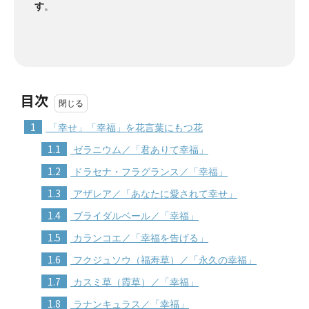
す
。
目次
1
「幸せ」「幸福」を花言葉にもつ花
1.1
ゼラニウム／「君ありて幸福」
1.2
ドラセナ・フラグランス／「幸福」
1.3
アザレア／「あなたに愛されて幸せ」
1.4
ブライダルベール／「幸福」
1.5
カランコエ／「幸福を告げる」
1.6
フクジュソウ（福寿草）／「永久の幸福」
1.7
カスミ草（霞草）／「幸福」
1.8
ラナンキュラス／「幸福」