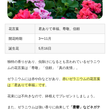
花言葉
君ありて幸福、尊敬、信頼
開花時期
3〜11月
誕生花
5月16日
独特の香りがあり、虫除けになるとも言われているゼラニウ
ムの花言葉は「尊敬」「信頼」「真の友情」。
ゼラニウムには赤や白などがあり、
赤いゼラニウムの花言葉
は「君ありて幸福」です
。
花束には不向きなので、鉢植えでプレゼントしましょう。
また、ゼラニウムは強い香りに由来して
「憂鬱」などネガテ