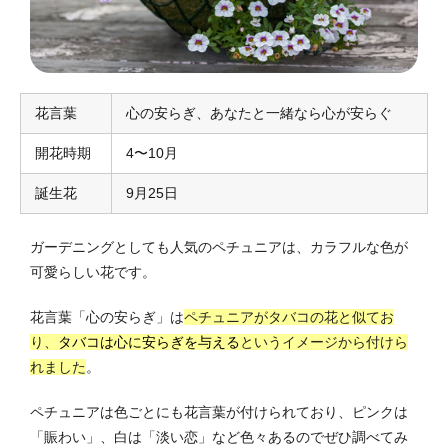
花言葉
心の安らぎ、あなたと一緒なら心が安らぐ
開花時期
4〜10月
誕生花
9月25日
ガーデニングとしても人気のペチュニアは、カラフルな色が
可愛らしい花です。
花言葉「心の安らぎ」は
ペチュニアがタバコの花と似てお
り、
タバコは心に安らぎを与える
というイメージから付けら
れました
。
ペチュニアは色ごとにも花言葉が付けられており、ピンクは
「賑わい」、白は「淡い恋」など色々あるのでぜひ調べてみ