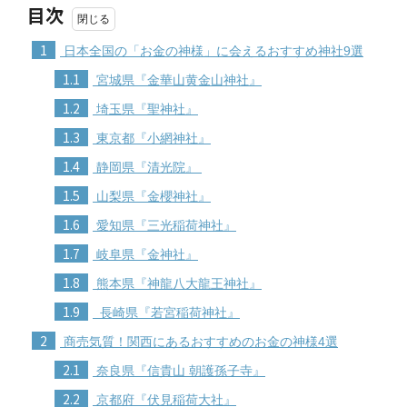
目次
1
日本全国の「お金の神様」に会えるおすすめ神社9選
1.1
宮城県『金華山黄金山神社』
1.2
埼玉県『聖神社』
1.3
東京都『小網神社』
1.4
静岡県『清光院』
1.5
山梨県『金櫻神社』
1.6
愛知県『三光稲荷神社』
1.7
岐阜県『金神社』
1.8
熊本県『神龍八大龍王神社』
1.9
長崎県『若宮稲荷神社』
2
商売気質！関西にあるおすすめのお金の神様4選
2.1
奈良県『信貴山 朝護孫子寺』
2.2
京都府『伏見稲荷大社』