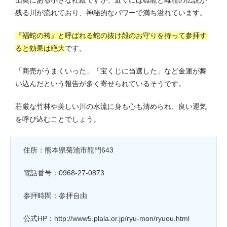
残る川が流れており、神秘的なパワーで満ち溢れています。
『福蛇の袴』と呼ばれる蛇の抜け殻のお守りを持って参拝す
ると効果は絶大
です。
「商売がうまくいった」「宝くじに当選した」など金運が舞
い込んだという報告が多く寄せられているそうです。
荘厳な竹林や美しい川の水流に身も心も清められ、良い運気
を呼び込むことでしょう。
住所：熊本県菊池市龍門643
電話番号：0968-27-0873
参拝時間：参拝自由
公式HP：http://www5.plala.or.jp/ryu-mon/ryuou.html