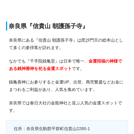
奈良県『信貴山 朝護孫子寺』
奈良県にある『信貴山 朝護孫子寺』は毘沙門天の総本山とし
て多くの参拝客が訪れます。
なかでも『千手院銭亀堂』は日本で唯一、
金運招福の神様で
ある銭神善神を祀る金運スポット
です。
銭亀善神にお参りすると金運UP、出世、商売繁盛などお金に
まつわるご利益があり、人気を集めています。
奈良県では春日大社の金龍神社と並ぶ人気の金運スポットで
す。
住所：奈良県生駒郡平群町信貴山2280-1