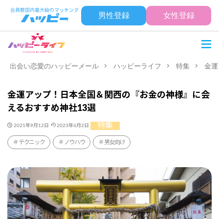
男性登録
女性登録
出会い恋愛のハッピーメール
ハッピーライフ
特集
金運
金運アップ！日本全国＆関西の『お金の神様』に会
えるおすすめ神社13選
特集
2021年9月12日
2023年6月2日
テクニック
ノウハウ
男女向け