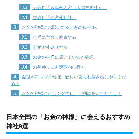
2.3
大阪府『敷津松之宮（大国主神社）』
2.4
大阪府『今宮戎神社』
3
お金の神様にお願いするときのルール
3.1
神様に宣言し約束する
3.2
必ずお礼参りする
3.3
お金の神様に届いているか確認
3.4
お墓参りにも定期的に行く
4
金運がアップすれば、新しい恋にも踏み出しやすくな
る！
5
お金の神様に正しく参拝し、ご利益をいただこう！
日本全国の「お金の神様」に会えるおすすめ
神社9選