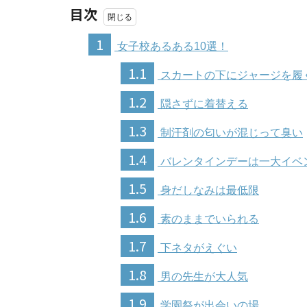
目次
1
女子校あるある10選！
1.1
スカートの下にジャージを履
1.2
隠さずに着替える
1.3
制汗剤の匂いが混じって臭い
1.4
バレンタインデーは一大イベ
1.5
身だしなみは最低限
1.6
素のままでいられる
1.7
下ネタがえぐい
1.8
男の先生が大人気
1.9
学園祭が出会いの場