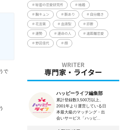
秘密の恋愛研究所
結婚
胸キュン
脈あり
自分磨き
花言葉
血液型
診断
運勢
運命の人
遠距離恋愛
野呂佳代
顔
うで
専門家・ライター
ハッピーライフ編集部
累計登録数3,500万以上、
2001年より運営している日
う
本最大級のマッチング・出
会いサービス「ハッピ...