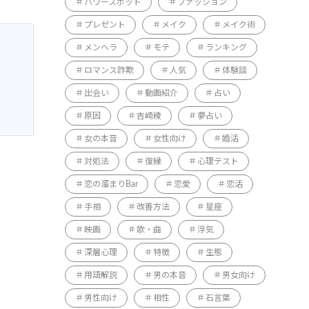
パワースポット
ファッション
プレゼント
メイク
メイク術
メンヘラ
モテ
ランキング
ロマンス詐欺
人気
体験談
出会い
動画紹介
占い
原因
吉崎綾
夢占い
女の本音
女性向け
婚活
対処法
復縁
心理テスト
恋の溜まりBar
恋愛
恋活
手相
改善方法
星座
映画
歌・曲
浮気
深層心理
特徴
生態
用語解説
男の本音
男女向け
男性向け
相性
石言葉