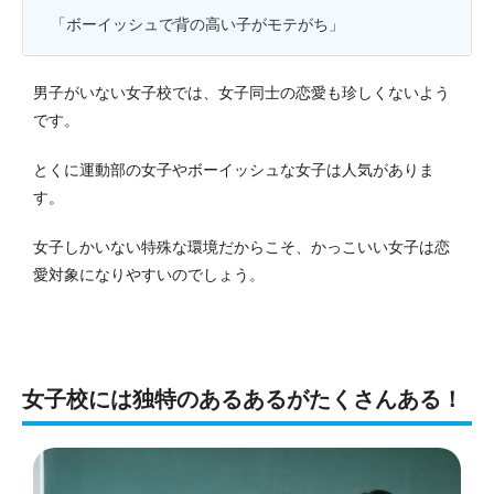
「ボーイッシュで背の高い子がモテがち」
男子がいない女子校では、女子同士の恋愛も珍しくないよう
です。
とくに運動部の女子やボーイッシュな女子は人気がありま
す。
女子しかいない特殊な環境だからこそ、かっこいい女子は恋
愛対象になりやすいのでしょう。
女子校には独特のあるあるがたくさんある！