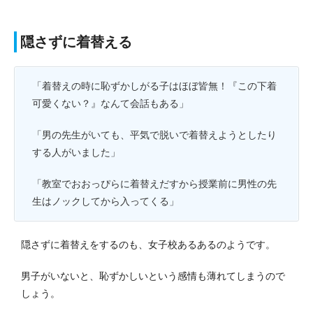
隠さずに着替える
「着替えの時に恥ずかしがる子はほぼ皆無！『この下着
可愛くない？』なんて会話もある」
「男の先生がいても、平気で脱いで着替えようとしたり
する人がいました」
「教室でおおっぴらに着替えだすから授業前に男性の先
生はノックしてから入ってくる」
隠さずに着替えをするのも、女子校あるあるのようです。
男子がいないと、恥ずかしいという感情も薄れてしまうので
しょう。