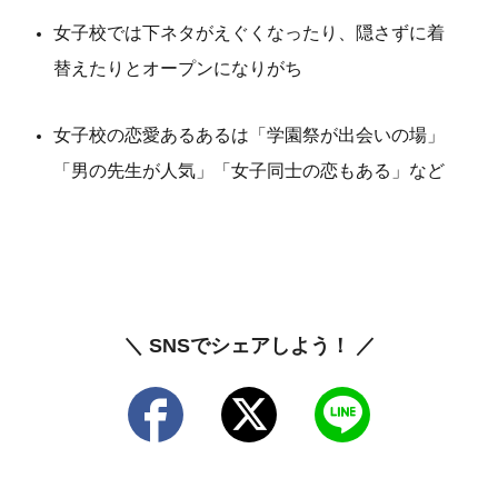
女子校では下ネタがえぐくなったり、隠さずに着
替えたりとオープンになりがち
女子校の恋愛あるあるは「学園祭が出会いの場」
「男の先生が人気」「女子同士の恋もある」など
＼ SNSでシェアしよう！ ／