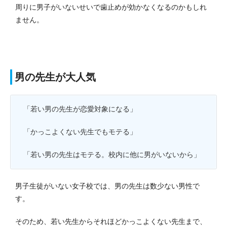
周りに男子がいないせいで歯止めが効かなくなるのかもしれ
ません。
男の先生が大人気
「若い男の先生が恋愛対象になる」
「かっこよくない先生でもモテる」
「若い男の先生はモテる。校内に他に男がいないから」
男子生徒がいない女子校では、男の先生は数少ない男性で
す。
そのため、若い先生からそれほどかっこよくない先生まで、