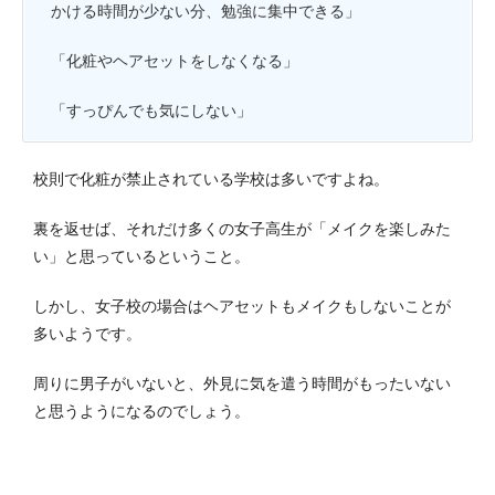
かける時間が少ない分、勉強に集中できる」
「化粧やヘアセットをしなくなる」
「すっぴんでも気にしない」
校則で化粧が禁止されている学校は多いですよね。
裏を返せば、それだけ多くの女子高生が「メイクを楽しみた
い」と思っているということ。
しかし、女子校の場合はヘアセットもメイクもしないことが
多いようです。
周りに男子がいないと、外見に気を遣う時間がもったいない
と思うようになるのでしょう。