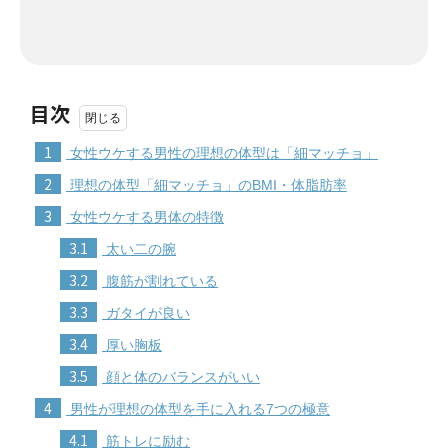
目次
1
女性ウケする男性の理想の体型は「細マッチョ」
2
理想の体型「細マッチョ」のBMI・体脂肪率
3
女性ウケする男体の特徴
3.1
太い二の腕
3.2
腹筋が割れている
3.3
ガタイが良い
3.4
厚い胸板
3.5
顔と体のバランスがいい
4
男性が理想の体型を手に入れる7つの極意
4.1
筋トレに励む