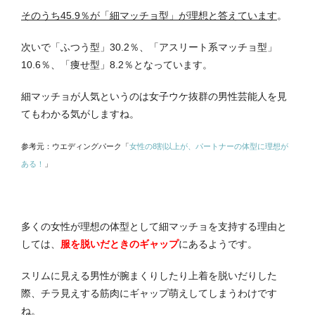
そのうち45.9％が「細マッチョ型」が理想と答えています
。
次いで「ふつう型」30.2％、「アスリート系マッチョ型」
10.6％、「痩せ型」8.2％となっています。
細マッチョが人気というのは女子ウケ抜群の男性芸能人を見
てもわかる気がしますね。
参考元：ウエディングパーク「
女性の8割以上が、パートナーの体型に理想が
ある！
」
多くの女性が理想の体型として細マッチョを支持する理由と
しては、
服を脱いだときのギャップ
にあるようです。
スリムに見える男性が腕まくりしたり上着を脱いだりした
際、チラ見えする筋肉にギャップ萌えしてしまうわけです
ね。