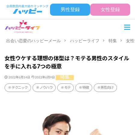
男性登録
女性登録
出会い恋愛のハッピーメール
ハッピーライフ
特集
女性
女性ウケする理想の体型は？モテる男性のスタイル
を手に入れる7つの極意
特集
2022年6月14日
2022年6月9日
テクニック
ノウハウ
モテ
特徴
男性向け