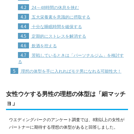
4.2
24～48時間の休息を挟む
4.3
五大栄養素を意識的に摂取する
4.4
十分な睡眠時間を確保する
4.5
定期的にストレスを解消する
4.6
飲酒を控える
4.7
苦戦しているときは「パーソナルジム」を検討す
る
5
理想の体型を手に入れればモテ男になれる可能性大！
女性ウケする男性の理想の体型は「細マッチ
ョ」
ウエディングパークのアンケート調査では、8割以上の女性が
パートナーに期待する理想の体型があると回答しました。