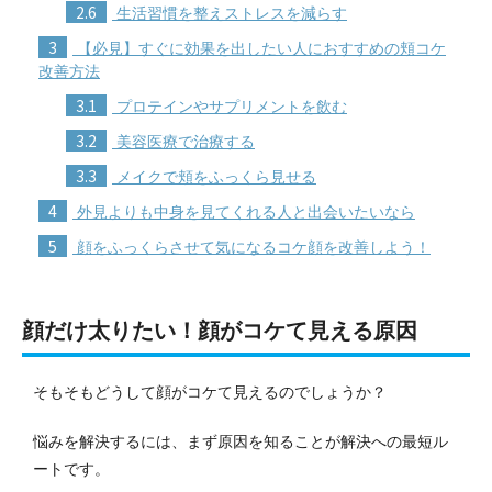
2.6
生活習慣を整えストレスを減らす
3
【必見】すぐに効果を出したい人におすすめの頬コケ
改善方法
3.1
プロテインやサプリメントを飲む
3.2
美容医療で治療する
3.3
メイクで頬をふっくら見せる
4
外見よりも中身を見てくれる人と出会いたいなら
5
顔をふっくらさせて気になるコケ顔を改善しよう！
顔だけ太りたい！顔がコケて見える原因
そもそもどうして顔がコケて見えるのでしょうか？
悩みを解決するには、まず原因を知ることが解決への最短ル
ートです。