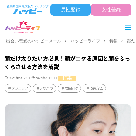
男性登録
女性登録
出会い恋愛のハッピーメール
ハッピーライフ
特集
顔だ
顔だけ太りたい方必見！顔がコケる原因と顔をふっ
くらさせる方法を解説
特集
2021年6月23日
2026年7月21日
テクニック
ノウハウ
女性向け
改善方法