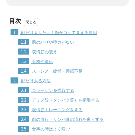
目次
1
顔だけ太りたい！顔がコケて見える原因
1.1
肌のハリや弾力がない
1.2
表情筋の衰え
1.3
骨格や遺伝
1.4
ストレス・疲労・睡眠不足
2
顔だけ太る方法
2.1
コラーゲンを摂取する
2.2
アミノ酸（タンパク質）を摂取する
2.3
表情筋トレーニングをする
2.4
顔の血行・リンパ液の流れを良くする
2.5
食事の時はよく噛む