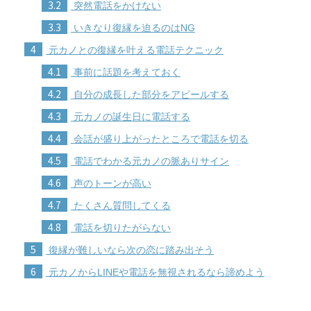
3.2
突然電話をかけない
3.3
いきなり復縁を迫るのはNG
4
元カノとの復縁を叶える電話テクニック
4.1
事前に話題を考えておく
4.2
自分の成長した部分をアピールする
4.3
元カノの誕生日に電話する
4.4
会話が盛り上がったところで電話を切る
4.5
電話でわかる元カノの脈ありサイン
4.6
声のトーンが高い
4.7
たくさん質問してくる
4.8
電話を切りたがらない
5
復縁が難しいなら次の恋に踏み出そう
6
元カノからLINEや電話を無視されるなら諦めよう