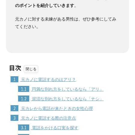
のポイントを紹介していきます
。
元カノに対する未練がある男性は、ぜひ参考にしてみ
てください。
目次
1
元カノに電話するのはアリ？
1.1
円満な別れ方をしているなら「アリ」
1.2
泥沼な別れ方をしているなら「ナシ」
2
元カレから電話が来たときの女性心理
3
元カノに電話する際の注意点
3.1
電話をかける口実を探す