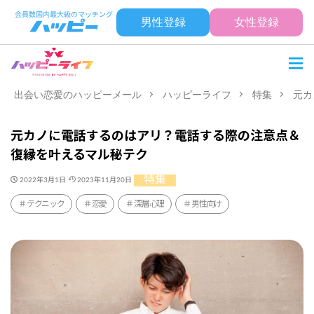
男性登録
女性登録
出会い恋愛のハッピーメール
ハッピーライフ
特集
元カ
元カノに電話するのはアリ？電話する際の注意点＆
復縁を叶えるマル秘テク
特集
2022年3月1日
2023年11月20日
テクニック
恋愛
深層心理
男性向け