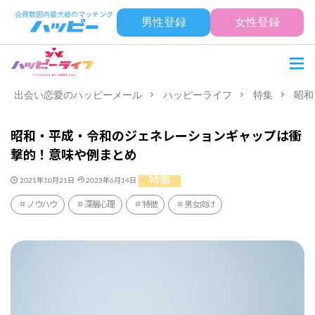
男性登録
女性登録
出会い恋愛のハッピーメール
ハッピーライフ
特集
昭和
昭和・平成・令和のジェネレーションギャップは衝
撃的！意味や例まとめ
特集
2021年10月21日
2023年6月14日
ノウハウ
深層心理
特徴
男女向け