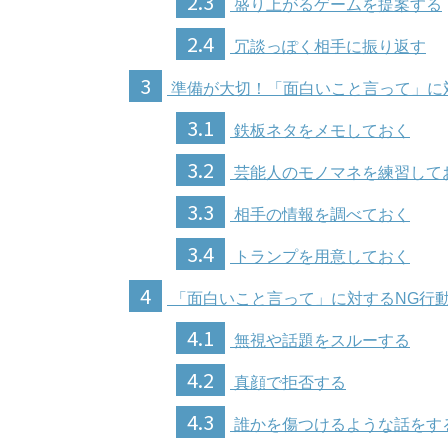
2.3
盛り上がるゲームを提案する
2.4
冗談っぽく相手に振り返す
3
準備が大切！「面白いこと言って」に
3.1
鉄板ネタをメモしておく
3.2
芸能人のモノマネを練習して
3.3
相手の情報を調べておく
3.4
トランプを用意しておく
4
「面白いこと言って」に対するNG行
4.1
無視や話題をスルーする
4.2
真顔で拒否する
4.3
誰かを傷つけるような話をす