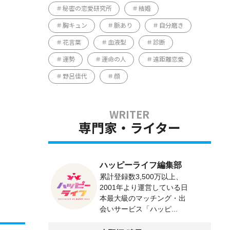
秘密の恋愛研究所
結婚
胸キュン
脈あり
自分磨き
花言葉
血液型
診断
運勢
運命の人
遠距離恋愛
野呂佳代
顔
専門家・ライター
ハッピーライフ編集部
累計登録数3,500万以上、
2001年より運営している日
本最大級のマッチング・出
会いサービス「ハッピ...