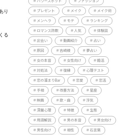
パワースポット
ファッション
あり
プレゼント
メイク
メイク術
メンヘラ
モテ
ランキング
ロマンス詐欺
人気
体験談
くる
出会い
動画紹介
占い
原因
吉崎綾
夢占い
女の本音
女性向け
婚活
対処法
復縁
心理テスト
恋の溜まりBar
恋愛
恋活
手相
改善方法
星座
映画
歌・曲
浮気
深層心理
特徴
生態
用語解説
男の本音
男女向け
男性向け
相性
石言葉