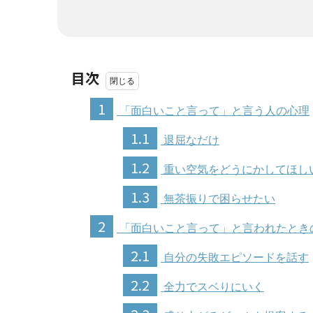
目次
1
「面白いこと言って」と言う人の心理
1.1
退屈なだけ
1.2
重い空気をどうにかしてほし
1.3
無茶振りで困らせたい
2
「面白いこと言って」と言われたとき
2.1
自分の失敗エピソードを話す
2.2
全力でスベりにいく