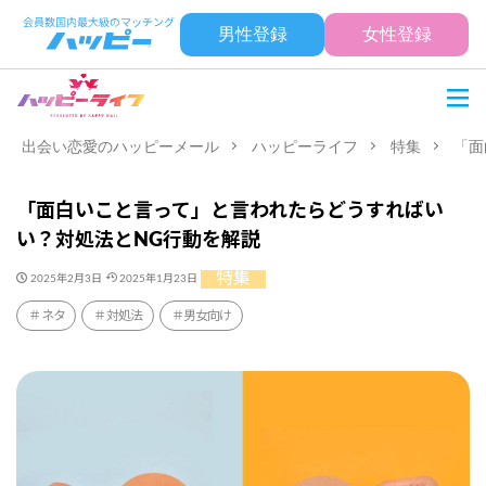
男性登録
女性登録
出会い恋愛のハッピーメール
ハッピーライフ
特集
「面
「面白いこと言って」と言われたらどうすればい
い？対処法とNG行動を解説
特集
2025年2月3日
2025年1月23日
ネタ
対処法
男女向け