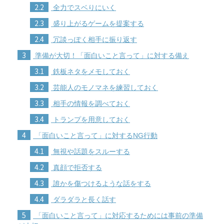
2.2
全力でスベりにいく
2.3
盛り上がるゲームを提案する
2.4
冗談っぽく相手に振り返す
3
準備が大切！「面白いこと言って」に対する備え
3.1
鉄板ネタをメモしておく
3.2
芸能人のモノマネを練習しておく
3.3
相手の情報を調べておく
3.4
トランプを用意しておく
4
「面白いこと言って」に対するNG行動
4.1
無視や話題をスルーする
4.2
真顔で拒否する
4.3
誰かを傷つけるような話をする
4.4
ダラダラと長く話す
5
「面白いこと言って」に対応するためには事前の準備