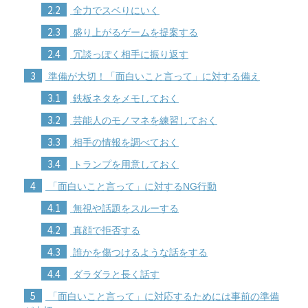
2.2
全力でスベりにいく
2.3
盛り上がるゲームを提案する
2.4
冗談っぽく相手に振り返す
3
準備が大切！「面白いこと言って」に対する備え
3.1
鉄板ネタをメモしておく
3.2
芸能人のモノマネを練習しておく
3.3
相手の情報を調べておく
3.4
トランプを用意しておく
4
「面白いこと言って」に対するNG行動
4.1
無視や話題をスルーする
4.2
真顔で拒否する
4.3
誰かを傷つけるような話をする
4.4
ダラダラと長く話す
5
「面白いこと言って」に対応するためには事前の準備