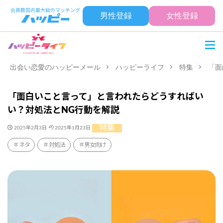
男性登録
女性登録
出会い恋愛のハッピーメール
ハッピーライフ
特集
「面
「面白いこと言って」と言われたらどうすればい
い？対処法とNG行動を解説
特集
2025年2月3日
2025年1月23日
ネタ
対処法
男女向け