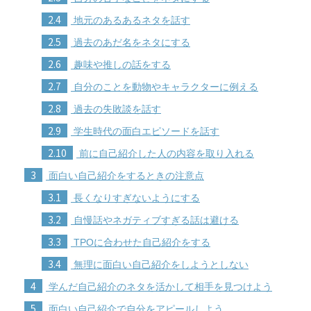
2.4
地元のあるあるネタを話す
2.5
過去のあだ名をネタにする
2.6
趣味や推しの話をする
2.7
自分のことを動物やキャラクターに例える
2.8
過去の失敗談を話す
2.9
学生時代の面白エピソードを話す
2.10
前に自己紹介した人の内容を取り入れる
3
面白い自己紹介をするときの注意点
3.1
長くなりすぎないようにする
3.2
自慢話やネガティブすぎる話は避ける
3.3
TPOに合わせた自己紹介をする
3.4
無理に面白い自己紹介をしようとしない
4
学んだ自己紹介のネタを活かして相手を見つけよう
5
面白い自己紹介で自分をアピールしよう