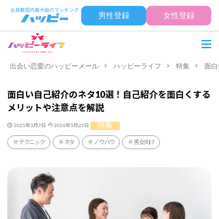
男性登録
女性登録
出会い恋愛のハッピーメール
ハッピーライフ
特集
面白
面白い自己紹介のネタ10選！自己紹介を面白くする
メリットや注意点を解説
特集
2025年3月7日
2026年5月22日
テクニック
ネタ
ノウハウ
男女向け