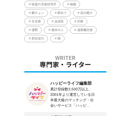
秘密の恋愛研究所
結婚
胸キュン
脈あり
自分磨き
花言葉
血液型
診断
運勢
運命の人
遠距離恋愛
野呂佳代
顔
専門家・ライター
ハッピーライフ編集部
累計登録数3,500万以上、
2001年より運営している日
本最大級のマッチング・出
会いサービス「ハッピ...