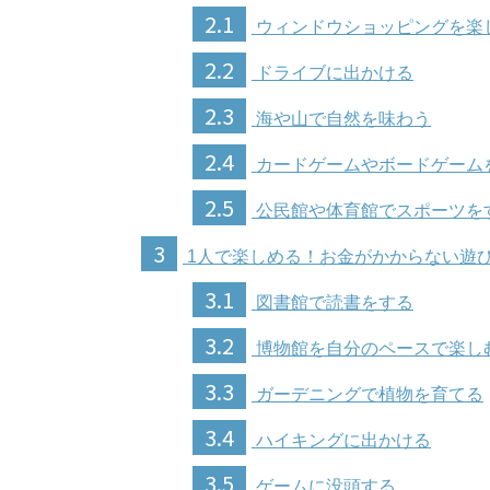
2.1
ウィンドウショッピングを楽
2.2
ドライブに出かける
2.3
海や山で自然を味わう
2.4
カードゲームやボードゲーム
2.5
公民館や体育館でスポーツを
3
1人で楽しめる！お金がかからない遊
3.1
図書館で読書をする
3.2
博物館を自分のペースで楽し
3.3
ガーデニングで植物を育てる
3.4
ハイキングに出かける
3.5
ゲームに没頭する