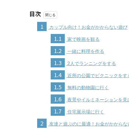
目次
1
カップル向け！お金がかからない遊び
1.1
家で映画を観る
1.2
一緒に料理を作る
1.3
2人でランニングをする
1.4
近所の公園でピクニックをす
1.5
無料の動物園に行く
1.6
夜景やイルミネーションを見
1.7
住宅展示場に行く
2
友達と遊ぶのに最適！お金がかからな