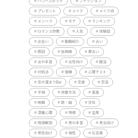
パワースポット
ファッション
プレゼント
メイク
メイク術
メンヘラ
モテ
ランキング
ロマンス詐欺
人気
体験談
出会い
動画紹介
占い
原因
吉崎綾
夢占い
女の本音
女性向け
婚活
対処法
復縁
心理テスト
恋の溜まりBar
恋愛
恋活
手相
改善方法
星座
映画
歌・曲
浮気
深層心理
特徴
生態
用語解説
男の本音
男女向け
男性向け
相性
石言葉