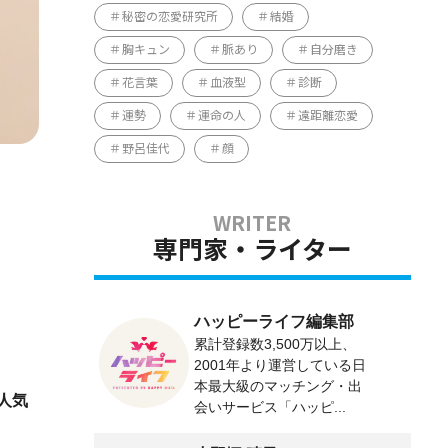
秘密の恋愛研究所
結婚
胸キュン
脈あり
自分磨き
花言葉
血液型
診断
運勢
運命の人
遠距離恋愛
野呂佳代
顔
専門家・ライター
ハッピーライフ編集部
累計登録数3,500万以上、
2001年より運営している日
本最大級のマッチング・出
人気
会いサービス「ハッピ...