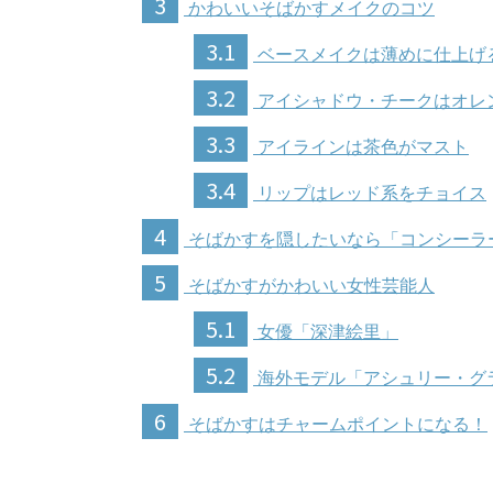
3
かわいいそばかすメイクのコツ
3.1
ベースメイクは薄めに仕上げ
3.2
アイシャドウ・チークはオレ
3.3
アイラインは茶色がマスト
3.4
リップはレッド系をチョイス
4
そばかすを隠したいなら「コンシーラ
5
そばかすがかわいい女性芸能人
5.1
女優「深津絵里」
5.2
海外モデル「アシュリー・グ
6
そばかすはチャームポイントになる！