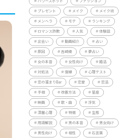
パワースポット
ファッション
プレゼント
メイク
メイク術
メンヘラ
モテ
ランキング
ロマンス詐欺
人気
体験談
出会い
動画紹介
占い
原因
吉崎綾
夢占い
女の本音
女性向け
婚活
対処法
復縁
心理テスト
恋の溜まりBar
恋愛
恋活
手相
改善方法
星座
映画
歌・曲
浮気
深層心理
特徴
生態
用語解説
男の本音
男女向け
男性向け
相性
石言葉