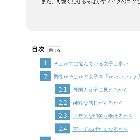
また、可愛く見せるそばかすメイクのコツ
目次
1
そばかすに悩んでいる女子は多い
2
男性がそばかす女子を「かわいい」と
2.1
外国人女子に見えるから
2.2
純粋な感じがするから
2.3
自然体な印象を受けるから
2.4
守ってあげたくなるから