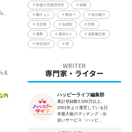
秘密の恋愛研究所
結婚
ら、
胸キュン
脈あり
自分磨き
花言葉
血液型
診断
運勢
運命の人
遠距離恋愛
野呂佳代
顔
らえ
専門家・ライター
ハッピーライフ編集部
な内
累計登録数3,500万以上、
2001年より運営している日
本最大級のマッチング・出
会いサービス「ハッピ...