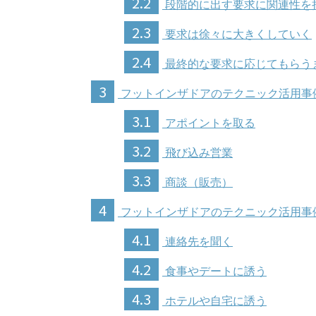
2.2
段階的に出す要求に関連性を
2.3
要求は徐々に大きくしていく
2.4
最終的な要求に応じてもらう
3
フットインザドアのテクニック活用事
3.1
アポイントを取る
3.2
飛び込み営業
3.3
商談（販売）
4
フットインザドアのテクニック活用事
4.1
連絡先を聞く
4.2
食事やデートに誘う
4.3
ホテルや自宅に誘う