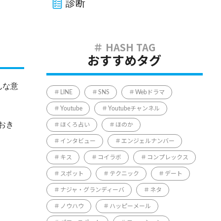
診断
おすすめタグ
んな意
LINE
SNS
Webドラマ
Youtube
Youtubeチャンネル
おき
ほくろ占い
ほのか
インタビュー
エンジェルナンバー
キス
コイラボ
コンプレックス
スポット
テクニック
デート
ナジャ・グランディーバ
ネタ
ノウハウ
ハッピーメール