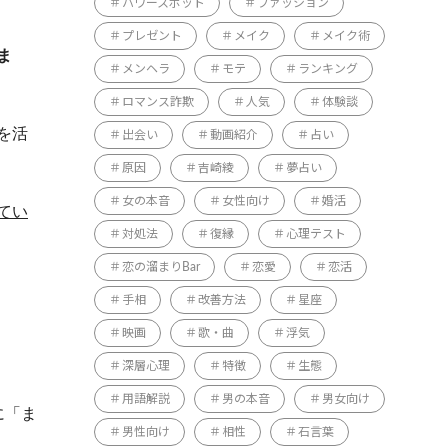
パワースポット
ファッション
プレゼント
メイク
メイク術
ま
メンヘラ
モテ
ランキング
ロマンス詐欺
人気
体験談
を活
出会い
動画紹介
占い
原因
吉崎綾
夢占い
女の本音
女性向け
婚活
てい
対処法
復縁
心理テスト
恋の溜まりBar
恋愛
恋活
手相
改善方法
星座
映画
歌・曲
浮気
深層心理
特徴
生態
用語解説
男の本音
男女向け
に「ま
男性向け
相性
石言葉