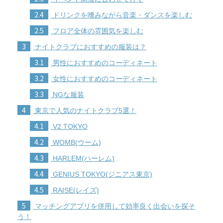
2.4
ドリンクを嗜みながら音楽・ダンスを楽しむ
2.5
フロア全体の雰囲気を楽しむ
3
ナイトクラブにおすすめの服装は？
3.1
男性におすすめのコーディネート
3.2
女性におすすめのコーディネート
3.3
NGな服装
4
東京で人気のナイトクラブ5選！
4.1
V2 TOKYO
4.2
WOMB(ウーム)
4.3
HARLEM(ハーレム)
4.4
GENIUS TOKYO(ジニアス東京)
4.5
RAISE(レイズ)
5
マッチングアプリを併用して効率良く出会いを探そ
う！