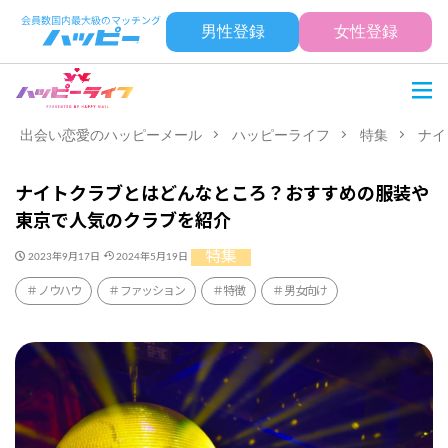
男性登録
女性登録
出会い恋愛のハッピーメール
ハッピーライフ
特集
ナイ
ナイトクラブとはどんなところ？おすすめの服装や
東京で人気のクラブを紹介
特集
2023年9月17日
2024年5月19日
ノウハウ
ファッション
特徴
男女向け