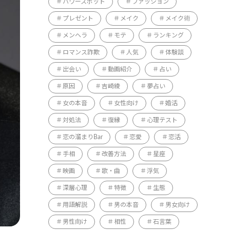
パワースポット
ファッション
プレゼント
メイク
メイク術
メンヘラ
モテ
ランキング
ロマンス詐欺
人気
体験談
出会い
動画紹介
占い
原因
吉崎綾
夢占い
女の本音
女性向け
婚活
対処法
復縁
心理テスト
恋の溜まりBar
恋愛
恋活
手相
改善方法
星座
映画
歌・曲
浮気
深層心理
特徴
生態
用語解説
男の本音
男女向け
男性向け
相性
石言葉