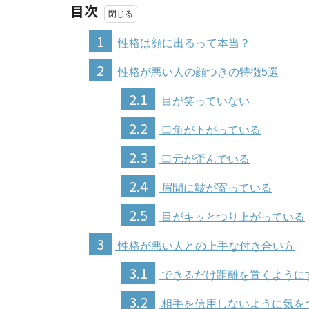
目次
1
性格は顔に出るって本当？
2
性格が悪い人の顔つきの特徴5選
2.1
目が笑っていない
2.2
口角が下がっている
2.3
口元が歪んでいる
2.4
眉間に皺が寄っている
2.5
目がキッとつり上がっている
3
性格が悪い人との上手な付き合い方
3.1
できるだけ距離を置くように
3.2
相手を信用しないように気を