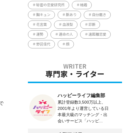
秘密の恋愛研究所
結婚
胸キュン
脈あり
自分磨き
花言葉
血液型
診断
運勢
運命の人
遠距離恋愛
野呂佳代
顔
専門家・ライター
ハッピーライフ編集部
累計登録数3,500万以上、
で
2001年より運営している日
本最大級のマッチング・出
会いサービス「ハッピ...