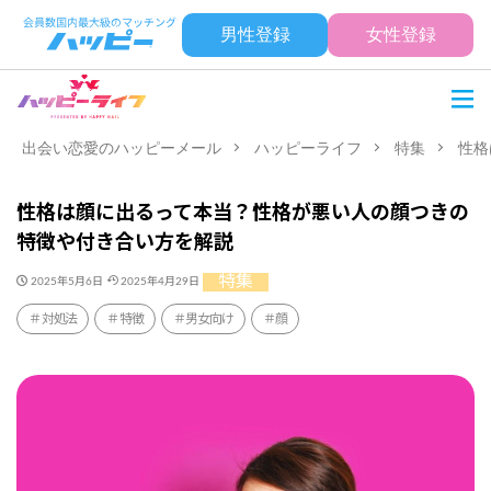
男性登録
女性登録
出会い恋愛のハッピーメール
ハッピーライフ
特集
性格
性格は顔に出るって本当？性格が悪い人の顔つきの
特徴や付き合い方を解説
特集
2025年5月6日
2025年4月29日
対処法
特徴
男女向け
顔