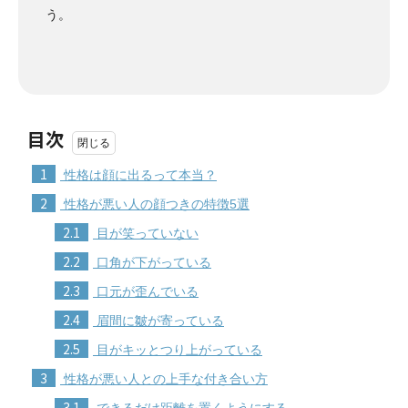
う。
目次
1
性格は顔に出るって本当？
2
性格が悪い人の顔つきの特徴5選
2.1
目が笑っていない
2.2
口角が下がっている
2.3
口元が歪んでいる
2.4
眉間に皺が寄っている
2.5
目がキッとつり上がっている
3
性格が悪い人との上手な付き合い方
3.1
できるだけ距離を置くようにする