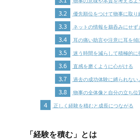
物事の意味や本質を考えるよ
3.2
優先順位をつけて物事に取り
3.3
ネットの情報を鵜呑みにせず
3.4
耳の痛い助言や注意に耳を傾
3.5
迷う時間を減らして積極的に
3.6
直感を磨くように心がける
3.7
過去の成功体験に縛られない
3.8
物事の全体像と自分の立ち位
4
正しく経験を積むと成長につながる
「経験を積む」とは