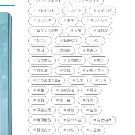
パワースポット
ファッション
プレゼント
メイク
メイク術
メンヘラ
モテ
ランキング
ロマンス詐欺
人気
体験談
出会い
動画紹介
占い
原因
吉崎綾
夢占い
女の本音
女性向け
婚活
対処法
復縁
心理テスト
恋の溜まりBar
恋愛
恋活
手相
改善方法
星座
映画
歌・曲
浮気
深層心理
特徴
生態
用語解説
男の本音
男女向け
男性向け
相性
石言葉