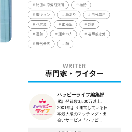
秘密の恋愛研究所
結婚
胸キュン
脈あり
自分磨き
花言葉
血液型
診断
運勢
運命の人
遠距離恋愛
野呂佳代
顔
専門家・ライター
ハッピーライフ編集部
累計登録数3,500万以上、
2001年より運営している日
本最大級のマッチング・出
会いサービス「ハッピ...