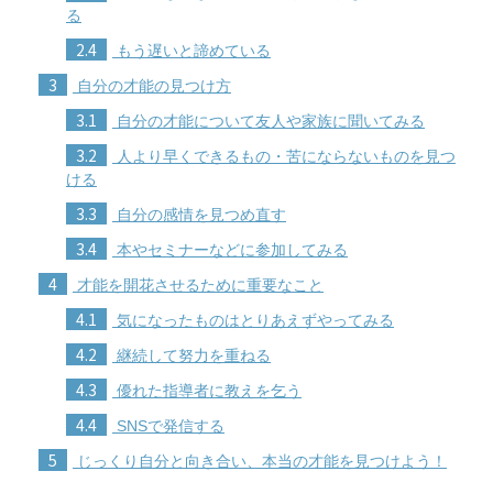
る
2.4
もう遅いと諦めている
3
自分の才能の見つけ方
3.1
自分の才能について友人や家族に聞いてみる
3.2
人より早くできるもの・苦にならないものを見つ
ける
3.3
自分の感情を見つめ直す
3.4
本やセミナーなどに参加してみる
4
才能を開花させるために重要なこと
4.1
気になったものはとりあえずやってみる
4.2
継続して努力を重ねる
4.3
優れた指導者に教えを乞う
4.4
SNSで発信する
5
じっくり自分と向き合い、本当の才能を見つけよう！