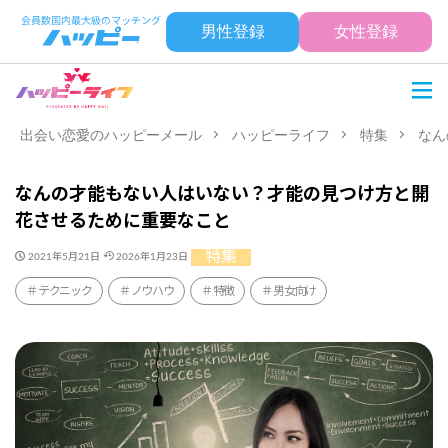
男性登録
女性登録
出会い恋愛のハッピーメール
ハッピーライフ
特集
なん
なんの才能もない人はいない？才能の見つけ方と開
花させるために重要なこと
特集
2021年5月21日
2026年1月23日
テクニック
ノウハウ
特徴
男女向け