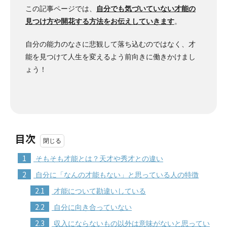
この記事ページでは、
自分でも気づいていない才能の
見つけ方や開花する方法をお伝えしていきます
。
自分の能力のなさに悲観して落ち込むのではなく、才
能を見つけて人生を変えるよう前向きに働きかけまし
ょう！
目次
1
そもそも才能とは？天才や秀才との違い
2
自分に「なんの才能もない」と思っている人の特徴
2.1
才能について勘違いしている
2.2
自分に向き合っていない
2.3
収入にならないもの以外は意味がないと思ってい