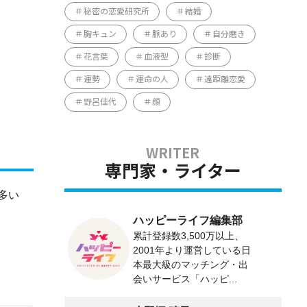
秘密の恋愛研究所
結婚
胸キュン
脈あり
自分磨き
花言葉
血液型
診断
運勢
運命の人
遠距離恋愛
野呂佳代
顔
専門家・ライター
多い
ハッピーライフ編集部
累計登録数3,500万以上、
2001年より運営している日
本最大級のマッチング・出
会いサービス「ハッピ...