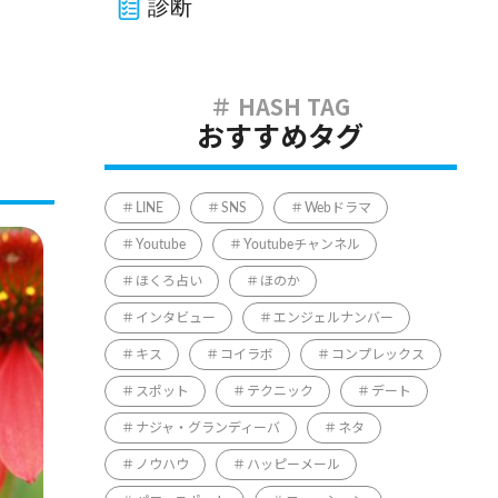
診断
おすすめタグ
LINE
SNS
Webドラマ
Youtube
Youtubeチャンネル
ほくろ占い
ほのか
インタビュー
エンジェルナンバー
キス
コイラボ
コンプレックス
スポット
テクニック
デート
ナジャ・グランディーバ
ネタ
ノウハウ
ハッピーメール