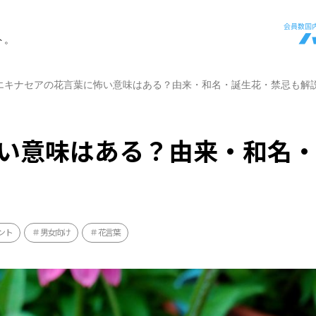
ト。
エキナセアの花言葉に怖い意味はある？由来・和名・誕生花・禁忌も解
い意味はある？由来・和名
ント
男女向け
花言葉