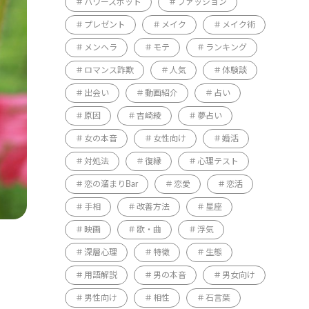
パワースポット
ファッション
プレゼント
メイク
メイク術
メンヘラ
モテ
ランキング
ロマンス詐欺
人気
体験談
出会い
動画紹介
占い
原因
吉崎綾
夢占い
女の本音
女性向け
婚活
対処法
復縁
心理テスト
恋の溜まりBar
恋愛
恋活
手相
改善方法
星座
映画
歌・曲
浮気
深層心理
特徴
生態
用語解説
男の本音
男女向け
男性向け
相性
石言葉