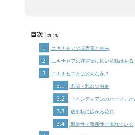
目次
1
エキナセアの花言葉と由来
2
エキナセアの花言葉に怖い意味はある
3
エキナセアとはどんな花？
3.1
名前・和名の由来
3.2
「インディアンのハーブ」と
3.3
放射状に広がる花弁
3.4
耐暑性・耐寒性に優れている