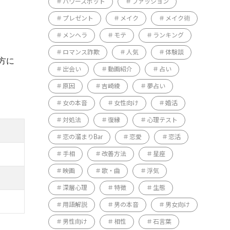
パワースポット
ファッション
プレゼント
メイク
メイク術
メンヘラ
モテ
ランキング
ロマンス詐欺
人気
体験談
方に
出会い
動画紹介
占い
原因
吉崎綾
夢占い
女の本音
女性向け
婚活
対処法
復縁
心理テスト
恋の溜まりBar
恋愛
恋活
手相
改善方法
星座
映画
歌・曲
浮気
深層心理
特徴
生態
用語解説
男の本音
男女向け
男性向け
相性
石言葉