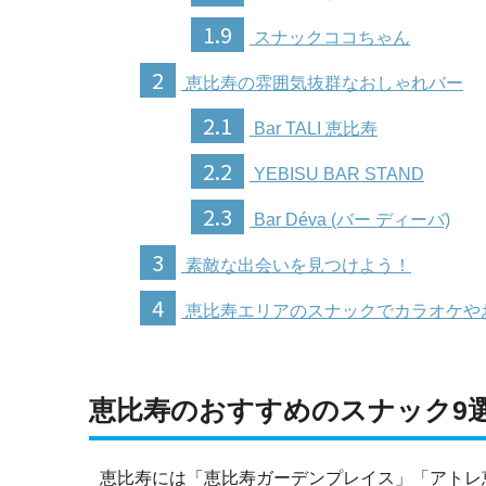
1.9
スナックココちゃん
2
恵比寿の雰囲気抜群なおしゃれバー
2.1
Bar TALI 恵比寿
2.2
YEBISU BAR STAND
2.3
Bar Déva (バー ディーバ)
3
素敵な出会いを見つけよう！
4
恵比寿エリアのスナックでカラオケや
恵比寿のおすすめのスナック9
恵比寿には「恵比寿ガーデンプレイス」「アトレ