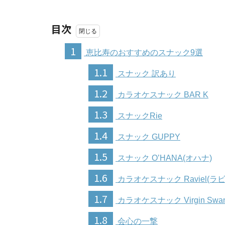
目次
1
恵比寿のおすすめのスナック9選
1.1
スナック 訳あり
1.2
カラオケスナック BAR K
1.3
スナックRie
1.4
スナック GUPPY
1.5
スナック O’HANA(オハナ)
1.6
カラオケスナック Raviel(ラ
1.7
カラオケスナック Virgin Sw
1.8
会心の一撃