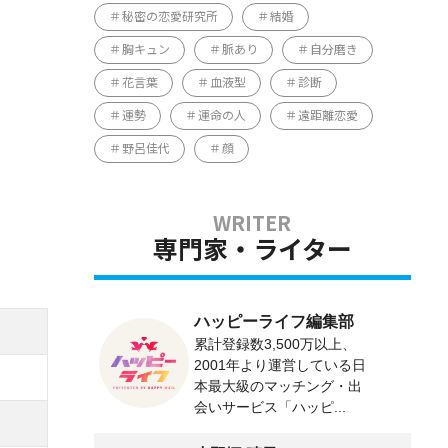
秘密の恋愛研究所
結婚
胸キュン
脈あり
自分磨き
花言葉
血液型
診断
運勢
運命の人
遠距離恋愛
野呂佳代
顔
専門家・ライター
ハッピーライフ編集部
累計登録数3,500万以上、
2001年より運営している日
本最大級のマッチング・出
会いサービス「ハッピ...