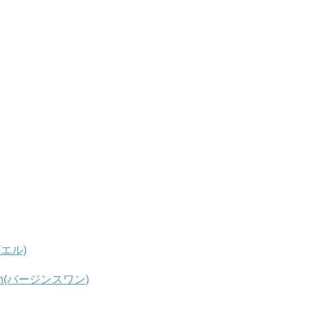
ビエル)
an(バージンスワン)