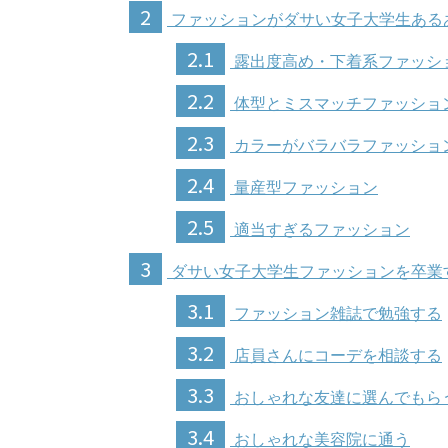
2
ファッションがダサい女子大学生ある
2.1
露出度高め・下着系ファッシ
2.2
体型とミスマッチファッショ
2.3
カラーがバラバラファッショ
2.4
量産型ファッション
2.5
適当すぎるファッション
3
ダサい女子大学生ファッションを卒業
3.1
ファッション雑誌で勉強する
3.2
店員さんにコーデを相談する
3.3
おしゃれな友達に選んでもら
3.4
おしゃれな美容院に通う