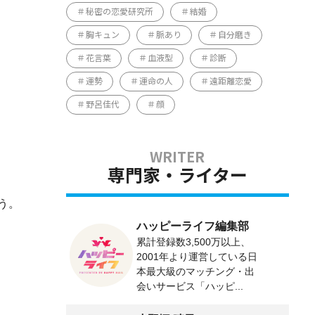
秘密の恋愛研究所
結婚
胸キュン
脈あり
自分磨き
花言葉
血液型
診断
運勢
運命の人
遠距離恋愛
野呂佳代
顔
専門家・ライター
う。
ハッピーライフ編集部
累計登録数3,500万以上、
2001年より運営している日
本最大級のマッチング・出
会いサービス「ハッピ...