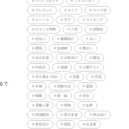
パワースポット
ファッション
プレゼント
メイク
メイク術
メンヘラ
モテ
ランキング
ロマンス詐欺
人気
体験談
出会い
動画紹介
占い
原因
吉崎綾
夢占い
女の本音
女性向け
婚活
対処法
復縁
心理テスト
恋の溜まりBar
恋愛
恋活
るで
手相
改善方法
星座
映画
歌・曲
浮気
深層心理
特徴
生態
用語解説
男の本音
男女向け
男性向け
相性
石言葉