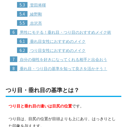
5.3
菅田将暉
5.4
綾野剛
5.5
吉沢亮
6
男性にモテる！垂れ目・つり目のおすすめメイク術
6.1
垂れ目女性におすすめのメイク
6.2
つり目女性におすすめのメイク
7
自分の個性を好きになってくれる相手と出会おう
8
垂れ目・つり目の基準を知って良さを活かそう！
つり目・垂れ目の基準とは？
つり目と垂れ目の違いは目尻の位置
です。
つり目は、目尻の位置が目頭よりも上にあり、はっきりとし
た印象を与えます。