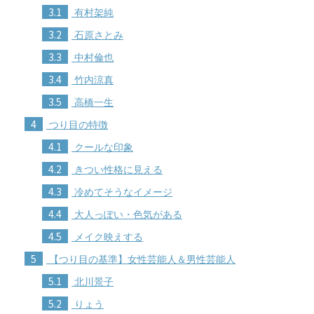
3.1
有村架純
3.2
石原さとみ
3.3
中村倫也
3.4
竹内涼真
3.5
高橋一生
4
つり目の特徴
4.1
クールな印象
4.2
きつい性格に見える
4.3
冷めてそうなイメージ
4.4
大人っぽい・色気がある
4.5
メイク映えする
5
【つり目の基準】女性芸能人＆男性芸能人
5.1
北川景子
5.2
りょう