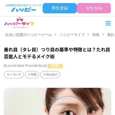
男性登録
女性登録
出会い恋愛のハッピーメール
ハッピーライフ
特集
垂れ
垂れ目（タレ目）つり目の基準や特徴とは？たれ目
芸能人とモテるメイク術
特集
2021年7月8日
2025年2月19日
ノウハウ
特徴
男女向け