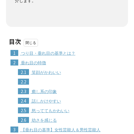
介します。
目次
1
つり目・垂れ目の基準とは？
2
垂れ目の特徴
2.1
笑顔がかわいい
2.2
2.3
癒し系の印象
2.4
話しかけやすい
2.5
怒っててもかわいい
2.6
幼さを感じる
3
【垂れ目の基準】女性芸能人＆男性芸能人