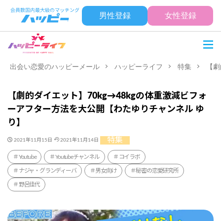
男性登録
女性登録
出会い恋愛のハッピーメール
ハッピーライフ
特集
【劇
【劇的ダイエット】70kg→48kgの体重激減ビフォ
ーアフター方法を大公開【わたゆりチャンネル ゆ
り】
特集
2021年11月15日
2021年11月14日
Youtube
Youtubeチャンネル
コイラボ
ナジャ・グランディーバ
男女向け
秘密の恋愛研究所
野呂佳代