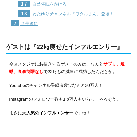
1.7
自己催眠をかける
1.8
わたゆりチャンネル『ワタルさん』登場！
2
2.最後に
ゲストは『22㎏痩せたインフルエンサー』
今回スタジオにお招きするゲストの方は、なんと
サプリ、運
動、食事制限なし
で22㎏もの減量に成功したんだとか。
Youtubeのチャンネル登録者数はなんと30万人！
Instagramのフォロワー数も1.8万人もいらっしゃるそう。
まさに
大人気のインフルエンサー
ですね！