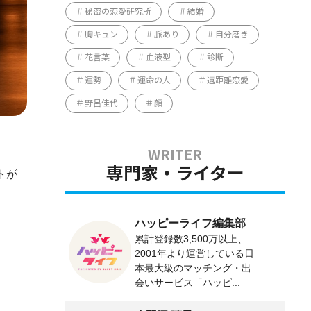
秘密の恋愛研究所
結婚
胸キュン
脈あり
自分磨き
花言葉
血液型
診断
運勢
運命の人
遠距離恋愛
野呂佳代
顔
専門家・ライター
トが
ハッピーライフ編集部
累計登録数3,500万以上、
2001年より運営している日
本最大級のマッチング・出
会いサービス「ハッピ...