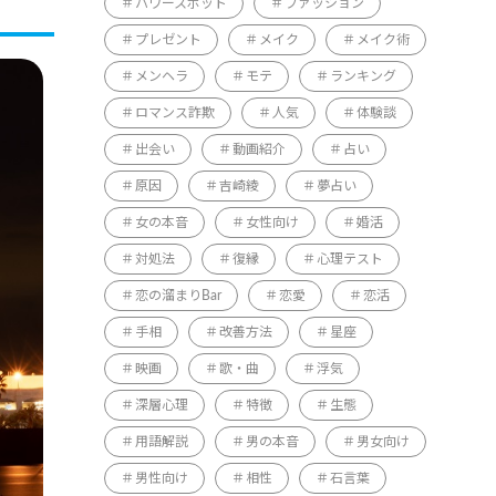
パワースポット
ファッション
プレゼント
メイク
メイク術
メンヘラ
モテ
ランキング
ロマンス詐欺
人気
体験談
出会い
動画紹介
占い
原因
吉崎綾
夢占い
女の本音
女性向け
婚活
対処法
復縁
心理テスト
恋の溜まりBar
恋愛
恋活
手相
改善方法
星座
映画
歌・曲
浮気
深層心理
特徴
生態
用語解説
男の本音
男女向け
男性向け
相性
石言葉