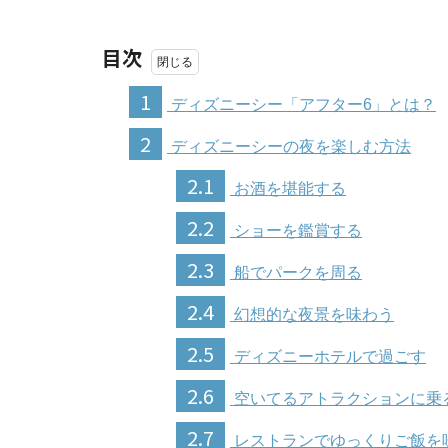
目次
1
ディズニーシー「アフター6」とは？
2
ディズニーシーの夜を楽しむ方法
2.1
お酒を堪能する
2.2
ショーを鑑賞する
2.3
船でパークを周る
2.4
幻想的な夜景を味わう
2.5
ディズニーホテルで過ごす
2.6
空いてるアトラクションに乗
2.7
レストランでゆっくりご飯を