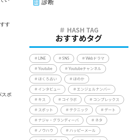
診断
すす
おすすめタグ
LINE
SNS
Webドラマ
Youtube
Youtubeチャンネル
ほくろ占い
ほのか
インタビュー
エンジェルナンバー
パスポ
キス
コイラボ
コンプレックス
スポット
テクニック
デート
ナジャ・グランディーバ
ネタ
ノウハウ
ハッピーメール