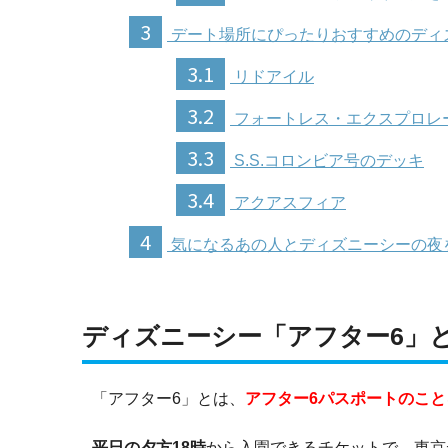
3
デート場所にぴったりおすすめのディ
3.1
リドアイル
3.2
フォートレス・エクスプロレ
3.3
S.S.コロンビア号のデッキ
3.4
アクアスフィア
4
気になるあの人とディズニーシーの夜
ディズニーシー「アフター6」
「アフター6」とは、
アフター6パスポートのこと
平日の夕方18時
から入園できるチケットで、東京